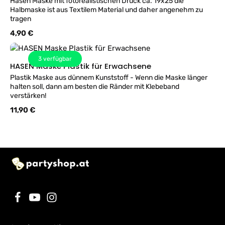
Hasen Maske mit fotorealistischen Druck ca. 19x25 die
Halbmaske ist aus Textilem Material und daher angenehm zu
tragen
Regulärer Preis:
4,90 €
3
verfügbar
HASEN Maske Plastik für Erwachsene
Plastik Maske aus dünnem Kunststoff - Wenn die Maske länger
halten soll, dann am besten die Ränder mit Klebeband
verstärken!
Regulärer Preis:
11,90 €