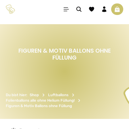
Zum Hauptinhalt springen
Du hast 0 Produkte 
Waren
FIGUREN & MOTIV BALLONS OHNE
FÜLLUNG
Du bist hier:
Shop
Luftballons
Folienballons alle ohne Helium Füllung!
Figuren & Motiv Ballons ohne Füllung