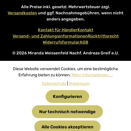
Alle Preise inkl. gesetzl. Mehrwertsteuer zzgl.
Versandkosten
und ggf. Nachnahmegebühren, wenn nicht
anders angegeben.
Kontakt für Händler
Kontakt
Versand- und Zahlungsinformationen
Rücktrittsrecht
Widerrufsformular
AGB
© 2026 Miranda Weissenfeld Nachf. Andreas Greif e.U.
Diese Website verwendet Cookies, um eine bestmögliche
Erfahrung bieten zu können.
Mehr Informationen ...
Datenschutz
|
Impressum
Konfigurieren
Nur technisch notwendige
Alle Cookies akzeptieren