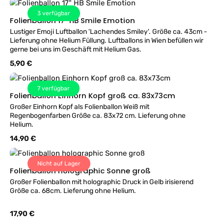
3
verfügbar
Folienballon 17" HB Smile Emotion
Lustiger Emoji Luftballon 'Lachendes Smiley'. Größe ca. 43cm -
Lieferung ohne Helium Füllung. Luftballons in Wien befüllen wir
gerne bei uns im Geschäft mit Helium Gas.
Regulärer Preis:
5,90 €
7
verfügbar
Folienballon Einhorn Kopf groß ca. 83x73cm
Großer Einhorn Kopf als Folienballon Weiß mit
Regenbogenfarben Größe ca. 83x72 cm. Lieferung ohne
Helium.
Regulärer Preis:
14,90 €
Nicht auf Lager
Folienballon holographic Sonne groß
Großer Folienballon mit holographic Druck in Gelb irisierend
Größe ca. 68cm. Lieferung ohne Helium.
Regulärer Preis:
17,90 €