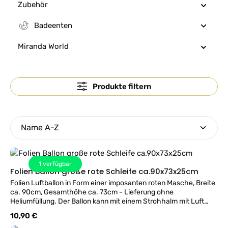
Zubehör
Badeenten
Miranda World
Produkte filtern
1
verfügbar
Folien Ballon große rote Schleife ca.90x73x25cm
Folien Luftballon in Form einer imposanten roten Masche, Breite
ca. 90cm, Gesamthöhe ca. 73cm - Lieferung ohne
Heliumfüllung. Der Ballon kann mit einem Strohhalm mit Luft
augeblasen werden und als Dekorationsteil mit Bändern oder
Regulärer Preis:
10,90 €
Klebestreifen befestigt werden.