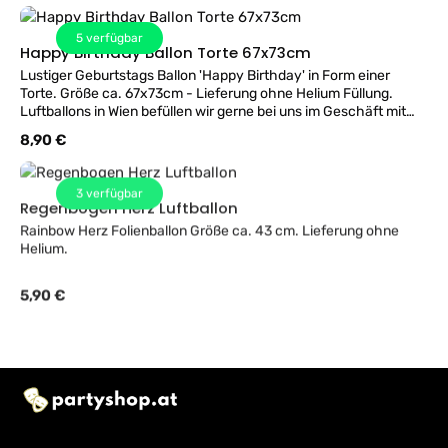
5
verfügbar
Happy Birthday Ballon Torte 67x73cm
Lustiger Geburtstags Ballon 'Happy Birthday' in Form einer
Torte. Größe ca. 67x73cm - Lieferung ohne Helium Füllung.
Luftballons in Wien befüllen wir gerne bei uns im Geschäft mit
Helium Gas.
Regulärer Preis:
8,90 €
3
verfügbar
Regenbogen Herz Luftballon
Rainbow Herz Folienballon Größe ca. 43 cm. Lieferung ohne
Helium.
Regulärer Preis:
5,90 €