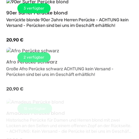
3
verfügbar
90er Surfer Perücke blond
Verrückte blonde 90er Jahre Herren Perücke - ACHTUNG kein
Versand - Perücken sind bei uns im Geschäft erhältlich!
Regulärer Preis:
20,90 €
2
verfügbar
Afro Perücke schwarz
Große Afro Perücke schwarz ACHTUNG kein Versand -
Perücken sind bei uns im Geschäft erhältlich!
Regulärer Preis:
20,90 €
15
verfügbar
Amadeus Perücke blond
Historische Perücke für Damen und Herren blond mit zwei
Locken an den Seiten und einem offenen Zopf an der Rückseite.
- ACHTUNG: Kein Versand - die Perücke ist bei uns im Geschäft
in Wien erhältlich.
Regulärer Preis:
29,90 €