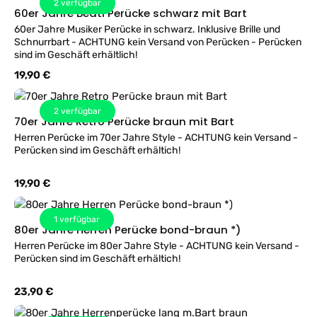
2
verfügbar
60er Jahre Beatl Perücke schwarz mit Bart
60er Jahre Musiker Perücke in schwarz. Inklusive Brille und
Schnurrbart - ACHTUNG kein Versand von Perücken - Perücken
sind im Geschäft erhältlich!
Regulärer Preis:
19,90 €
2
verfügbar
70er Jahre Retro Perücke braun mit Bart
Herren Perücke im 70er Jahre Style - ACHTUNG kein Versand -
Perücken sind im Geschäft erhältich!
Regulärer Preis:
19,90 €
1
verfügbar
80er Jahre Herren Perücke bond-braun *)
Herren Perücke im 80er Jahre Style - ACHTUNG kein Versand -
Perücken sind im Geschäft erhältich!
Regulärer Preis:
23,90 €