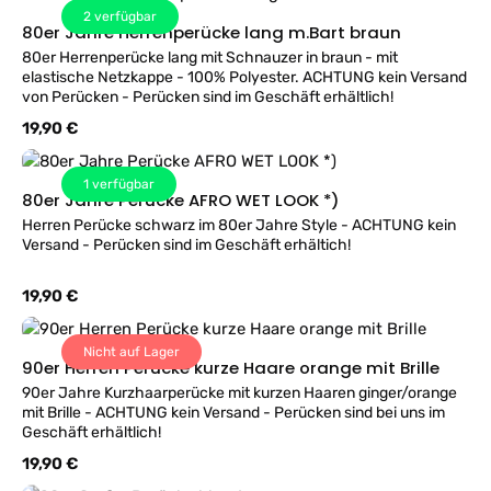
2
verfügbar
80er Jahre Herrenperücke lang m.Bart braun
80er Herrenperücke lang mit Schnauzer in braun - mit
elastische Netzkappe - 100% Polyester. ACHTUNG kein Versand
von Perücken - Perücken sind im Geschäft erhältlich!
Regulärer Preis:
19,90 €
1
verfügbar
80er Jahre Perücke AFRO WET LOOK *)
Herren Perücke schwarz im 80er Jahre Style - ACHTUNG kein
Versand - Perücken sind im Geschäft erhältich!
Regulärer Preis:
19,90 €
Nicht auf Lager
90er Herren Perücke kurze Haare orange mit Brille
90er Jahre Kurzhaarperücke mit kurzen Haaren ginger/orange
mit Brille - ACHTUNG kein Versand - Perücken sind bei uns im
Geschäft erhältlich!
Regulärer Preis:
19,90 €