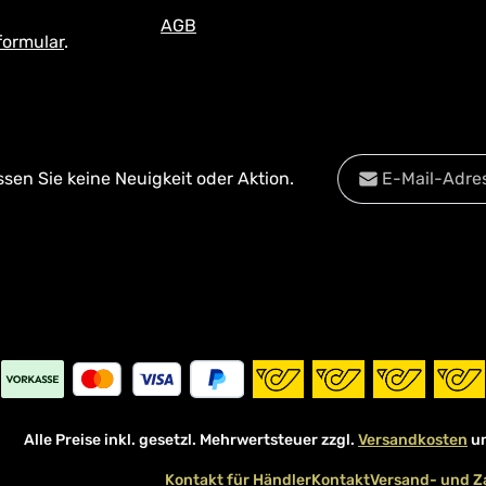
AGB
formular
.
E-Mail-Adresse*
en Sie keine Neuigkeit oder Aktion.
Datenschutz
Diese Se
Die mit einem Stern
Datenschu
Ich habe die
Date
Pflichtfelder.
Kenntnis genomm
mit ihnen einverst
Alle Preise inkl. gesetzl. Mehrwertsteuer zzgl.
Versandkosten
un
Kontakt für Händler
Kontakt
Versand- und Z