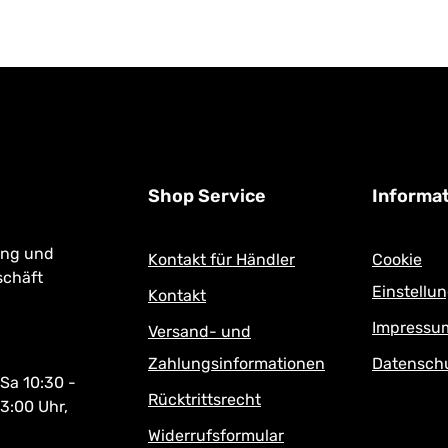
4,90 
Regulär
Shop Service
Informa
ung und
Kontakt für Händler
Cookie
schäft
Einstellu
Kontakt
Impressu
Versand- und
Zahlungsinformationen
Datensch
 Sa 10:30 -
Rücktrittsrecht
13:00 Uhr,
Widerrufsformular