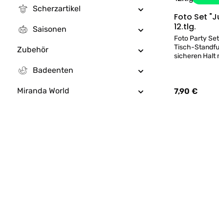
Scherzartikel
Foto Set "J
12.tlg.
Saisonen
Foto Party Se
Tisch-Standfu
Zubehör
sicheren Halt 
Wedel+ Halter und 8 verschiedenen
Badeenten
Party-Foto-Accesso
Kein Spielzeug
Miranda World
7,90 €
Regulärer Prei
Nicht 
Servietten 10
17x9cm
100 Euroschei
Stück (3-lagig)
x 33 cm.
2,90 €
Regulärer Prei