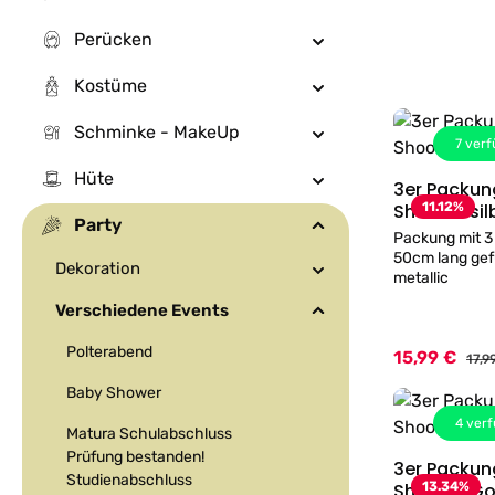
Perücken
Kostüme
Schminke - MakeUp
7
verf
Hüte
3er Packung Konfe
11.12
%
Party
Packung mit 3
50cm lang gefül
Dekoration
metallic
Verschiedene Events
Polterabend
15,99 €
Verkaufspreis:
Regu
17,9
Baby Shower
4
verf
Matura Schulabschluss
Prüfung bestanden!
3er Packun
Studienabschluss
Shooter G
13.34
%