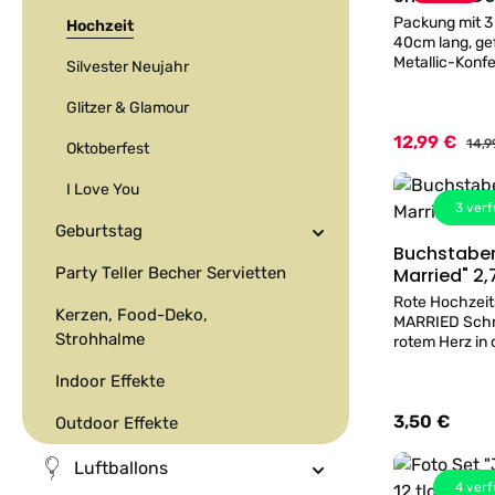
Packung mit 3
Hochzeit
40cm lang, gef
Metallic-Konfet
Silvester Neujahr
Glitzer & Glamour
12,99 €
Verkaufspreis:
Regu
14,9
Oktoberfest
I Love You
3
verf
Geburtstag
Buchstaben
Party Teller Becher Servietten
Married" 2
Rote Hochzeit
Kerzen, Food-Deko,
MARRIED Schr
Strohhalme
rotem Herz in 
2,7 Meter aus 
Indoor Effekte
3,50 €
Regulärer Prei
Outdoor Effekte
Luftballons
4
verf