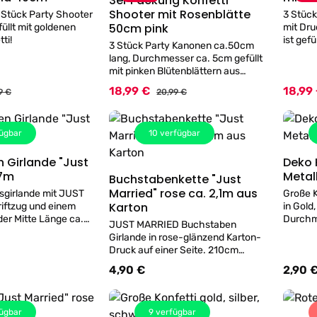
3er Packung Konfetti
Details
Shooter mit Rosenblätte
 Stück Party Shooter
3 Stück
50cm pink
üllt mit goldenen
mit Dru
ti!
ist gefü
3 Stück Party Kanonen ca.50cm
aus Pol
lang, Durchmesser ca. 5cm gefüllt
Konfett
mit pinken Blütenblättern aus
Polyester Steighöhe ca. 5-8 Meter
18,99 €
18,99
Verkaufspreis:
Verkauf
lärer Preis:
Regulärer Preis:
9 €
20,99 €
ügbar
10
verfügbar
 Girlande "Just
Deko Konfe
Details
,7m
Buchstabenkette "Just
Details
Married" rose ca. 2,1m aus
sgirlande mit JUST
Große K
Karton
iftzug und einem
in Gold
der Mitte Länge ca.
Durchm
JUST MARRIED Buchstaben
rotem Glanzpapier!
Packung
Girlande in rose-glänzend Karton-
Druck auf einer Seite. 210cm
Buchstabenhöhe ca. 14,5 cm
4,90 €
2,90 
s:
Regulärer Preis:
Regulär
ügbar
9
verfügbar