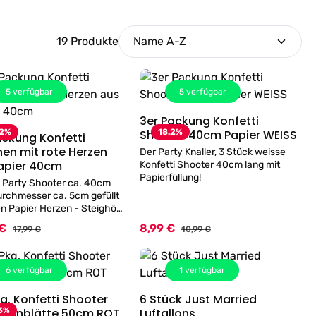
19 Produkte
5
verfügbar
5
verfügbar
3er Packung Konfetti
Details
12
%
Shooter 40cm Papier WEISS
18.2
%
ackung Konfetti
Details
t rote Herzen
Der Party Knaller, 3 Stück weisse
apier 40cm
Konfetti Shooter 40cm lang mit
Papierfüllung!
 Party Shooter ca. 40cm
rchmesser ca. 5cm gefüllt
en Papier Herzen - Steighöhe
 Meter
 €
8,99 €
spreis:
Verkaufspreis:
Regulärer Preis:
Regulärer Preis:
17,99 €
10,99 €
6
verfügbar
1
verfügbar
kg. Konfetti Shooter
6 Stück Just Married
Details
Details
osenblätte 50cm ROT
3
%
Luftallons