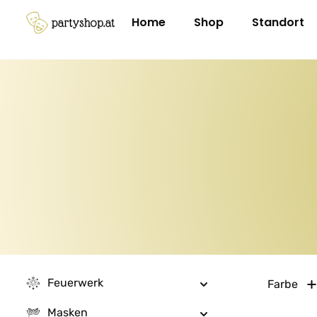
m Hauptinhalt springen
Zur Suche springen
Zur Hauptnavigation springen
Home
Shop
Standort
Feuerwerk
Farbe
Masken