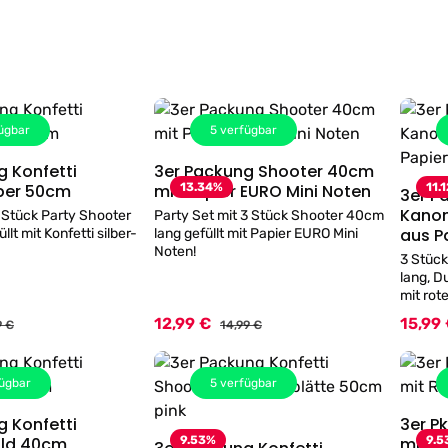
ügbar
5
verfügbar
tti
3er Packung Shooter 40cm
Details
Details
Shooter silber 50cm
mit Papier EURO Mini Noten
13.34
%
11.
3er P
Kanonen mi
 Stück Party Shooter
Party Set mit 3 Stück Shooter 40cm
aus P
lt mit Konfetti silber-
lang gefüllt mit Papier EURO Mini
Noten!
3 Stück
lang, Du
mit rot
ca. 5-8
12,99 €
15,99
Verkaufspreis:
Verkauf
lärer Preis:
Regulärer Preis:
9 €
14,99 €
ügbar
5
verfügbar
g Konfetti
3er P
Details
old 40cm
9.53
%
mit R
9.5