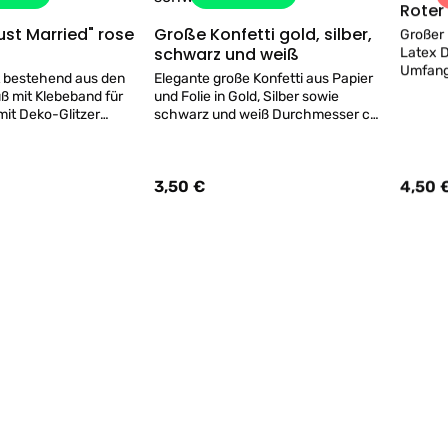
Roter
ust Married" rose
Große Konfetti gold, silber,
Großer 
Details
Details
schwarz und weiß
Latex 
Umfang
t bestehend aus den
Elegante große Konfetti aus Papier
Versch
ß mit Klebeband für
und Folie in Gold, Silber sowie
beilgel
mit Deko-Glitzer
schwarz und weiß Durchmesser ca.
Aufbla
2,5cm Packungsinhalt ca. 15gr.
Luftball
ires, Achtung:
auch ge
!
Helium.
3,50 €
4,50 
s:
Regulärer Preis:
Regulär
vorsich
groß au
TIPP: D
auf Lager
Unten d
13
verfügbar
oberen 
0 Euro *)
befüllt
Spiral Hänge-Deko "Just
Details
Details
Married" rose 3.tlg.
Wimpel-
n-Servietten - 10
3 Stück Hänge Dekoration Folien-
Married" r
. Eine Serviette ist 33
Spirale in rose-glanz und beidseitig
Karto
bedruckten Karton-Herz in rose-
JUST M
weiß ca. 17x17cm Länge gesamt ca.
rose-g
60cm
einer S
s:
15x21c
6,90 €
Regulärer Preis: