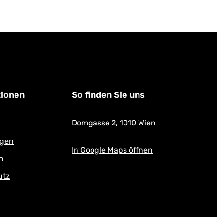
€
er Preis:
tionen
So finden Sie uns
Domgasse 2,
1010 Wien
ngen
In Google Maps öffnen
m
utz