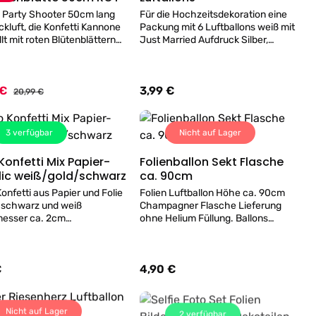
 Party Shooter 50cm lang
Für die Hochzeitsdekoration eine
ckluft, die Konfetti Kannone
Packung mit 6 Luftballons weiß mit
llt mit roten Blütenblättern
Just Married Aufdruck Silber,
yester und silber-metallic-
Durchmesser max. 27,5 cm. Zum
i - Effekt Höhe ca. 5-8 Meter
Aufblasen eine Pumpe verwenden.
Luftballons in Wien, befüllen wir
 €
3,99 €
spreis:
Regulärer Preis:
auch gerne bei uns im Geschäft mit
Regulärer Preis:
20,99 €
Helium.
3
verfügbar
Nicht auf Lager
tti Mix Papier-
Folienballon Sekt Flasche
Details
Details
Metallic weiß/gold/schwarz
ca. 90cm
onfetti aus Papier und Folie
Folien Luftballon Höhe ca. 90cm
, schwarz und weiß
Champagner Flasche Lieferung
esser ca. 2cm
ohne Helium Füllung. Ballons
sinhalt ca. 15gr.
befüllen wir gerne bei uns im
Geschäft in Wien mit Helium!
€
4,90 €
er Preis:
Regulärer Preis:
Nicht auf Lager
2
verfügbar