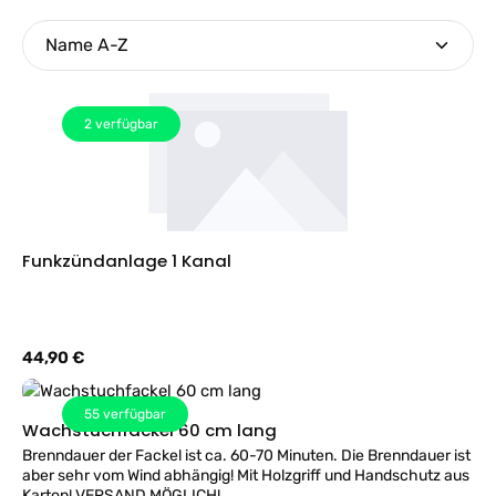
2
verfügbar
Funkzündanlage 1 Kanal
Regulärer Preis:
44,90 €
55
verfügbar
Wachstuchfackel 60 cm lang
Brenndauer der Fackel ist ca. 60-70 Minuten. Die Brenndauer ist
aber sehr vom Wind abhängig! Mit Holzgriff und Handschutz aus
Karton! VERSAND MÖGLICH!