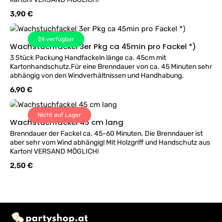
Regulärer Preis:
3,90 €
24
verfügbar
Wachstuchfackel 3er Pkg ca 45min pro Fackel *)
3 Stück Packung Handfackeln länge ca. 45cm mit
Kartonhandschutz.Für eine Brenndauer von ca. 45 Minuten sehr
abhängig von den Windverhältnissen und Handhabung.
Regulärer Preis:
6,90 €
Nicht auf Lager
Wachstuchfackel 45 cm lang
Brenndauer der Fackel ca. 45-60 Minuten. Die Brenndauer ist
aber sehr vom Wind abhängig! Mit Holzgriff und Handschutz aus
Karton! VERSAND MÖGLICH!
Regulärer Preis:
2,50 €