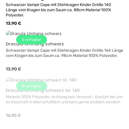
Schwarzer Vampir Cape mit Stehkragen Kinder Größe 140
Länge vom Kragen bis zum Saum ca. 88cm Material 100%
Polyester.
Regulärer Preis:
13,90 €
3
verfügbar
Dracula Umhang schwarz
Schwarzer Vampir Cape mit Stehkragen Kinder Größe 164 Länge
vom Kragen bis zum Saum ca. 98cm Material 100% Polyester.
Regulärer Preis:
13,90 €
8
verfügbar
Dracula Umhang schwarz Gr. 140
Material 100% Polyester, Achtung kein Versand - Kostüm bei uns
im Geschäft in Wien erhältlich und kann gerne probiert werden!
Regulärer Preis:
16,90 €
3
verfügbar