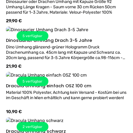
Dinosaurier oder Drachen Umhang mit Kapuze Größe 92
Umhang Länge Kragen - Saum vorne 30 cm Rücken 50cm
passend für 1-3 Jahre, Materiale: Velour-Polyester 100%
Regulärer Preis:
29,90 €
5
verfügbar
Dinosaurier Umhang Drach 3-5 Jahre
Dino Umhang glänzend-grüner Hologramm Druck
Drachenumhang ca. 45cm lang mit Kapuze und Schwanz ca.
20cm lang, passend für 3-5 Jahre Körpergröße ca.98-116cm -
Material 100% Polyester.
Regulärer Preis:
21,90 €
5
verfügbar
Dracula Umhang einfach OSZ 100 cm
Material 100% Polyester, Achtung kein Versand - Kostüm bei uns
im Geschäft in Wien erhältlich und kann gerne probiert werden!
Regulärer Preis:
10,90 €
2
verfügbar
Dracula Umhang schwarz