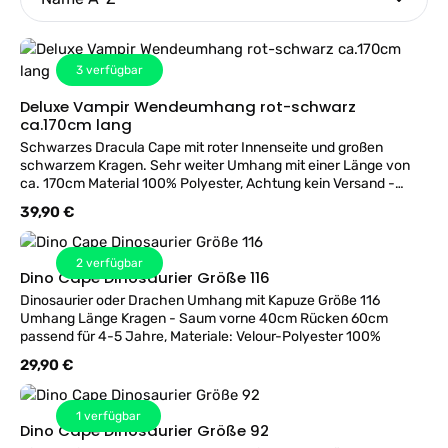
3
verfügbar
Deluxe Vampir Wendeumhang rot-schwarz
ca.170cm lang
Schwarzes Dracula Cape mit roter Innenseite und großen
schwarzem Kragen. Sehr weiter Umhang mit einer Länge von
ca. 170cm Material 100% Polyester, Achtung kein Versand -
Kostüm bei uns im Geschäft in Wien erhältlich und kann gerne
Regulärer Preis:
39,90 €
probiert werden!
2
verfügbar
Dino Cape Dinosaurier Größe 116
Dinosaurier oder Drachen Umhang mit Kapuze Größe 116
Umhang Länge Kragen - Saum vorne 40cm Rücken 60cm
passend für 4-5 Jahre, Materiale: Velour-Polyester 100%
Regulärer Preis:
29,90 €
1
verfügbar
Dino Cape Dinosaurier Größe 92