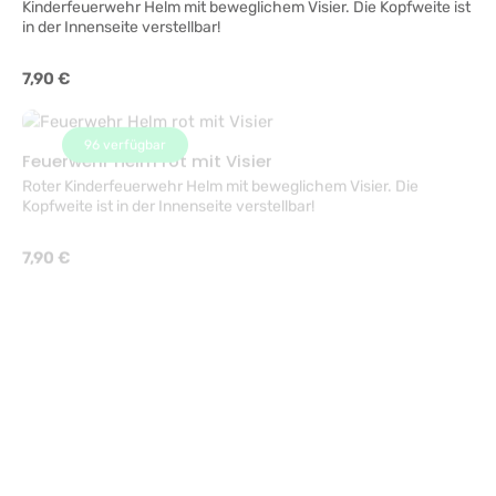
in der Innenseite verstellbar!
Regulärer Preis:
7,90 €
96
verfügbar
Feuerwehr Helm rot mit Visier
Roter Kinderfeuerwehr Helm mit beweglichem Visier. Die
Kopfweite ist in der Innenseite verstellbar!
Regulärer Preis:
7,90 €
3
verfügbar
Gondoliere Stroh m.rotem Band
Gondoliere, Strohhut - KW ca.60
Regulärer Preis:
8,90 €
2
verfügbar