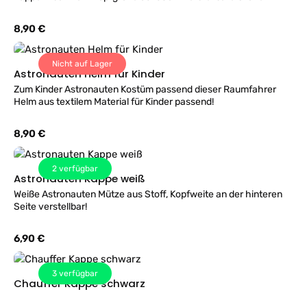
Regulärer Preis:
8,90 €
Nicht auf Lager
Astronauten Helm für Kinder
Zum Kinder Astronauten Kostüm passend dieser Raumfahrer
Helm aus textilem Material für Kinder passend!
Regulärer Preis:
8,90 €
2
verfügbar
Astronauten Kappe weiß
Weiße Astronauten Mütze aus Stoff, Kopfweite an der hinteren
Seite verstellbar!
Regulärer Preis:
6,90 €
3
verfügbar
Chauffer Kappe schwarz