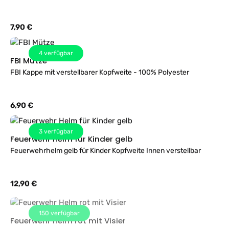
Regulärer Preis:
7,90 €
4
verfügbar
FBI Mütze
FBI Kappe mit verstellbarer Kopfweite - 100% Polyester
Regulärer Preis:
6,90 €
3
verfügbar
Feuerwehr Helm für Kinder gelb
Feuerwehrhelm gelb für Kinder Kopfweite Innen verstellbar
Regulärer Preis:
12,90 €
150
verfügbar
Feuerwehr Helm rot mit Visier
Kinderfeuerwehr Helm mit beweglichem Visier. Die Kopfweite ist