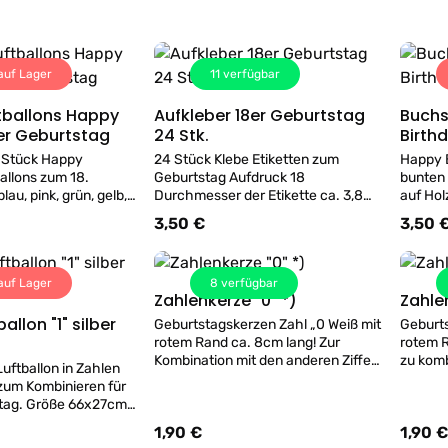
auf Lager
11
verfügbar
ftballons Happy
Aufkleber 18er Geburtstag
Buchs
Details
Details
8er Geburtstag
24 Stk.
Birth
 Stück Happy
24 Stück Klebe Etiketten zum
Happy B
allons zum 18.
Geburtstag Aufdruck 18
bunten
lau, pink, grün, gelb,
Durchmesser der Etikette ca. 3,8
auf Hol
la, Durchmesser max.
cm
die Geb
3,50 €
3,50 
s:
Regulärer Preis:
Regulär
Aufblasen eine Pumpe
tballons in Wien,
uch gerne bei uns im
auf Lager
8
verfügbar
Helium.
Zahlenkerze "0" *)
Details
allon "1" silber
Geburtstagskerzen Zahl „0 Weiß mit
Geburts
Details
rotem Rand ca. 8cm lang! Zur
rotem R
Kombination mit den anderen Ziffern
zu komb
Luftballon in Zahlen
für alle runden Geburtstage.
Zahlenk
 zum Kombinieren für
tag. Größe 66x27cm,
 Helium Füllung.
1,90 €
1,90 €
s:
Regulärer Preis:
Regulär
aufen gerne bei