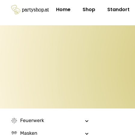
m Hauptinhalt springen
Zur Suche springen
Zur Hauptnavigation springen
Home
Shop
Standort
Feuerwerk
Masken