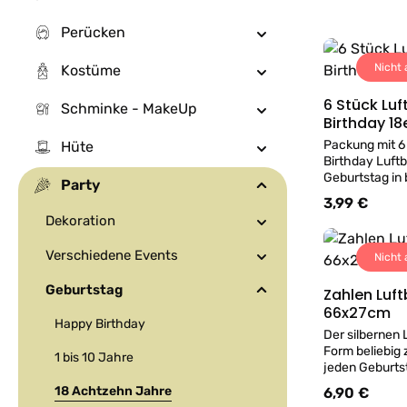
Perücken
Nicht 
Kostüme
6 Stück Lu
Schminke - MakeUp
Birthday 1
Packung mit 6
Hüte
Birthday Luftb
Geburtstag in b
Party
orange und li
3,99 €
Regulärer Prei
27,5 cm. Zum 
Dekoration
verwenden. Luf
befüllen wir a
Verschiedene Events
Nicht 
Geschäft mit 
Geburtstag
Zahlen Luftb
66x27cm
Happy Birthday
Der silbernen 
Form beliebig
1 bis 10 Jahre
jeden Geburts
Lieferung ohne
18 Achtzehn Jahre
6,90 €
Regulärer Prei
Luftballon in Wien k