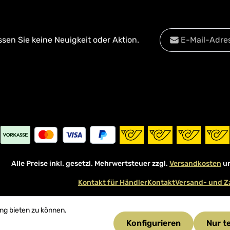
E-Mail-Adresse*
en Sie keine Neuigkeit oder Aktion.
Datenschutz
Diese Se
Die mit einem Stern
Datenschu
Ich habe die
Date
Pflichtfelder.
Kenntnis genomm
mit ihnen einverst
Alle Preise inkl. gesetzl. Mehrwertsteuer zzgl.
Versandkosten
un
Kontakt für Händler
Kontakt
Versand- und Z
ng bieten zu können.
Konfigurieren
Nur t