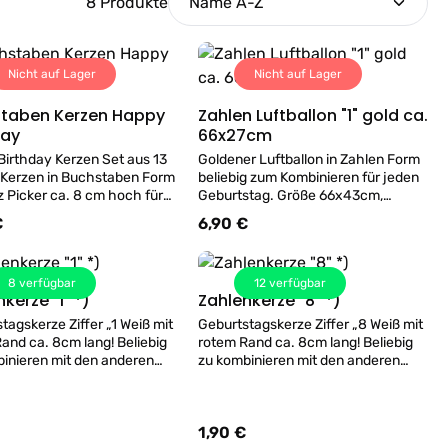
8 Produkte
Nicht auf Lager
Nicht auf Lager
taben Kerzen Happy
Zahlen Luftballon "1" gold ca.
Details
Details
day
66x27cm
irthday Kerzen Set aus 13
Goldener Luftballon in Zahlen Form
 Kerzen in Buchstaben Form
beliebig zum Kombinieren für jeden
z Picker ca. 8 cm hoch für
Geburtstag. Größe 66x43cm,
urtstagstorte.
Lieferung ohne Helium Füllung.
€
6,90 €
er Preis:
Regulärer Preis:
Luftballon in Wien kaufen gerne bei
uns. Bei Abholung befüllen wir gerne
im Geschäft.
8
verfügbar
12
verfügbar
Zahlenkerze "1" *)
Zahlenkerze "8" *)
Details
Details
tagskerze Ziffer „1 Weiß mit
Geburtstagskerze Ziffer „8 Weiß mit
and ca. 8cm lang! Beliebig
rotem Rand ca. 8cm lang! Beliebig
inieren mit den anderen
zu kombinieren mit den anderen
erzen für alle Geburtstage.
Zahlenkerzen für alle Geburtstage.
1,90 €
er Preis:
Regulärer Preis: