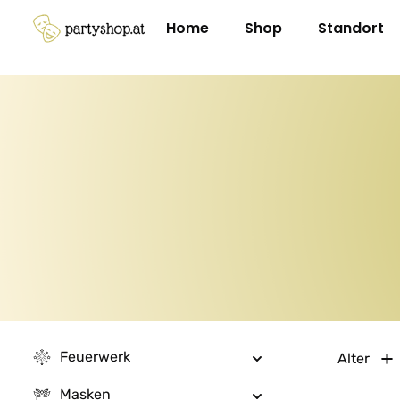
m Hauptinhalt springen
Zur Suche springen
Zur Hauptnavigation springen
Home
Shop
Standort
Feuerwerk
Alter
Masken