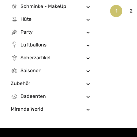
Schminke - MakeUp
1
2
Seite
Se
Hüte
Party
Luftballons
Scherzartikel
Saisonen
Zubehör
Badeenten
Miranda World