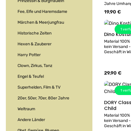
Prinzessin & Burgfräulein
Jahre Umhangl
Material 100%
Fee, Elfe und Haremsdame
19,90 €
Regulärer Prei
Märchen & Meerjungfrau
1
verf
Historische Zeiten
Dino Kostü
Material 100%
Hexen & Zauberer
kein Versand -
Geschäft in Wi
Harry Potter
kann gerne pr
Clown, Zirkus, Tanz
29,90 €
Regulärer Prei
Engel & Teufel
Superhelden, Film & TV
1
verf
20er, 50er, 70er, 80er Jahre
DORY Class
Child
Weltraum
Material 100%
Andere Länder
kein Versand -
Geschäft in Wi
Obst, Gemüse, Blumen