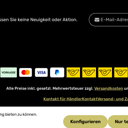
E-Mail-Adresse*
en Sie keine Neuigkeit oder Aktion.
Datenschutz
Diese Se
Die mit einem Stern
Datenschu
Ich habe die
Date
Pflichtfelder.
Kenntnis genomm
mit ihnen einverst
Alle Preise inkl. gesetzl. Mehrwertsteuer zzgl.
Versandkosten
un
Kontakt für Händler
Kontakt
Versand- und Z
ng bieten zu können.
Konfigurieren
Nur t