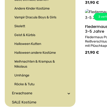
kann gerne pr
31,90 €
Regulärer Prei
Andere Kinder Kostüme
3
verf
Vampir Dracula Boys & Girls
Fledermaus
Skelett
3-5 Jahre
Geist & Kürbis
Fledermaus P
Reißverschlus
Halloween Kutten
mit Plüschkap
Körpergröße ca.113
21,90 €
Regulärer Prei
Halloween andere Kostüme
100% Polyeste
Versand - Kos
Weihnachten & Krampus &
Geschäft erhäl
Nikolaus
Nicht 
Umhänge
Fledermau
92
Röcke & Tutu
Material 100%
kein Versand -
Erwachsene
Geschäft in Wi
kann gerne pr
SALE Kostüme
23,90 €
Regulärer Prei