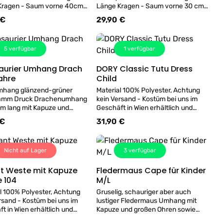
Kragen - Saum vorne 40cm
Länge Kragen - Saum vorne 30 cm
 60cm passend für 4-5
Rücken 50cm passend für 1-3
 €
29,90 €
er Preis:
Regulärer Preis:
Materiale: Velour-Polyester
Jahre, Materiale: Velour-Polyester
100%
5
verfügbar
1
verfügbar
aurier Umhang Drach
DORY Classic Tutu Dress
Details
Details
ahre
Child
mhang glänzend-grüner
Material 100% Polyester, Achtung
amm Druck Drachenumhang
kein Versand - Kostüm bei uns im
m lang mit Kapuze und
Geschäft in Wien erhältlich und
z ca. 20cm lang, passend
kann gerne probiert werden!
 €
31,90 €
er Preis:
Regulärer Preis:
 Jahre Körpergröße ca.98-
116cm - Material 100% Polyester.
Nicht auf Lager
3
verfügbar
nt Weste mit Kapuze
Fledermaus Cape für Kinder
Details
Details
 104
M/L
l 100% Polyester, Achtung
Gruselig, schauriger aber auch
rsand - Kostüm bei uns im
lustiger Fledermaus Umhang mit
t in Wien erhältlich und
Kapuze und großen Ohren sowie