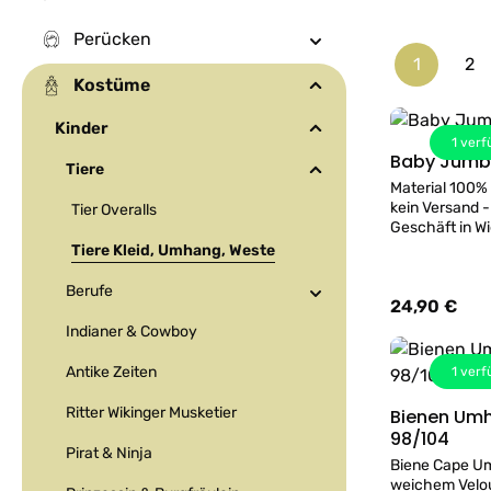
Perücken
1
2
Seite
Se
Kostüme
Kinder
1
verf
Baby Jumbo
Tiere
Material 100%
kein Versand -
Tier Overalls
Geschäft in Wi
kann gerne pr
Tiere Kleid, Umhang, Weste
Berufe
24,90 €
Regulärer Prei
Indianer & Cowboy
Antike Zeiten
1
verf
Ritter Wikinger Musketier
Bienen Um
98/104
Pirat & Ninja
Biene Cape U
weichem Velou