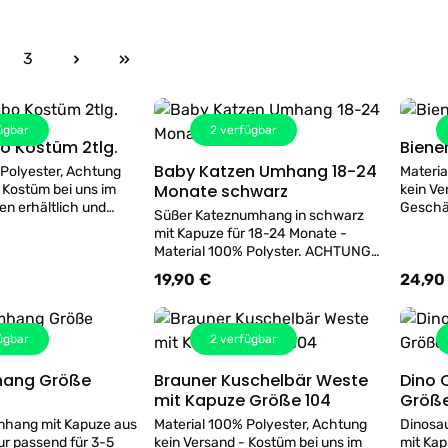
3
ite
Seite
ügbar
2
verfügbar
 Kostüm 2tlg.
Details
Baby Katzen Umhang 18-24
 Polyester, Achtung
Materia
Details
Monate schwarz
 Kostüm bei uns im
kein Ve
en erhältlich und
Geschäf
Süßer Kateznumhang in schwarz
obiert werden!
kann ge
mit Kapuze für 18-24 Monate -
Material 100% Polyster. ACHTUNG
kein Versand - Kostüm nur im
19,90 €
24,90
s:
Regulärer Preis:
Regulär
Geschäft erhältlich!
ügbar
2
verfügbar
hang Größe
Brauner Kuschelbär Weste
Dino 
Details
Details
mit Kapuze Größe 104
Größe
mhang mit Kapuze aus
Material 100% Polyester, Achtung
Dinosa
r passend für 3-5
kein Versand - Kostüm bei uns im
mit Ka