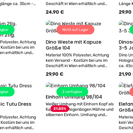
änge ca. 35cm -
Geschäft in Wien erhältlich und
Länge 
 Polyester
kann gerne probiert werden!
Rücken
24,90 €
29,90
s:
Regulärer Preis:
Regulär
Jahre, 
100%
ügbar
Nicht auf Lager
m 2tlg.
Details
Dino Weste mit Kapuze
Dinos
 Polyester, Achtung
Details
Größe 104
3-5 J
 Kostüm bei uns im
en erhältlich und
Material 100% Polyester, Achtung
Dino U
obiert werden!
kein Versand - Kostüm bei uns im
Hologr
Geschäft in Wien erhältlich und
ca. 45c
kann gerne probiert werden!
Schwan
29,90 €
21,90
s:
Regulärer Preis:
Regulär
für 3-5
ügbar
2
verfügbar
Einhorn Umhang 98/104
Details
ic Tutu Dress
Elefa
Weißer Umhang mit Einhorn Kopf als
Details
21.83
%
Größe
Kapuze mit Regenbogen Mähne und
silbernen Einhorn. Umhang und
 Polyester, Achtung
Materia
Kapuze aus weichem Velourstoff die
 Kostüm bei uns im
kein Ve
Innenseite ist gefüttert. Passend für
en erhältlich und
Geschäf
3-5 Jahre Umhanglänge ca. 35cm -