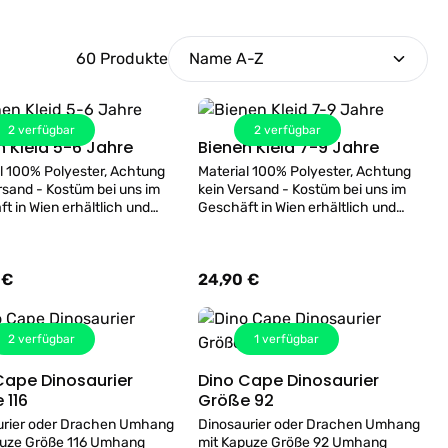
60 Produkte
2
verfügbar
2
verfügbar
Bienen Kleid 5-6 Jahre
Bienen Kleid 7-9 Jahre
Details
Details
l 100% Polyester, Achtung
Material 100% Polyester, Achtung
rsand - Kostüm bei uns im
kein Versand - Kostüm bei uns im
t in Wien erhältlich und
Geschäft in Wien erhältlich und
rne probiert werden!
kann gerne probiert werden!
 €
24,90 €
er Preis:
Regulärer Preis:
2
verfügbar
1
verfügbar
Cape Dinosaurier
Dino Cape Dinosaurier
Details
Details
 116
Größe 92
urier oder Drachen Umhang
Dinosaurier oder Drachen Umhang
puze Größe 116 Umhang
mit Kapuze Größe 92 Umhang