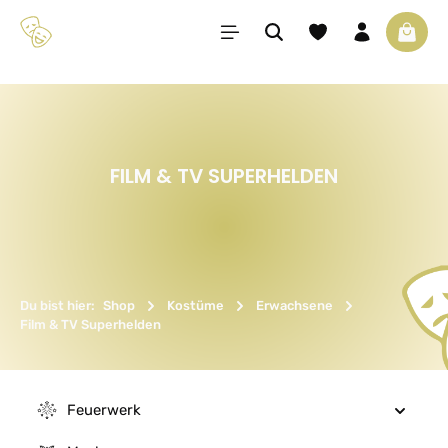
Zum Hauptinhalt springen
Du hast 0 Produkte 
Waren
FILM & TV SUPERHELDEN
Du bist hier:
Shop
Kostüme
Erwachsene
Film & TV Superhelden
Feuerwerk