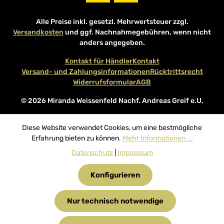
Alle Preise inkl. gesetzl. Mehrwertsteuer zzgl.
Versandkosten
und ggf. Nachnahmegebühren, wenn nicht
anders angegeben.
Kontakt für Händler
Kontakt
Versand- und Zahlungsinformationen
Rücktrittsrecht
Widerrufsformular
AGB
© 2026 Miranda Weissenfeld Nachf. Andreas Greif e.U.
Diese Website verwendet Cookies, um eine bestmögliche
Erfahrung bieten zu können.
Mehr Informationen ...
Datenschutz
|
Impressum
Konfigurieren
Nur technisch notwendige