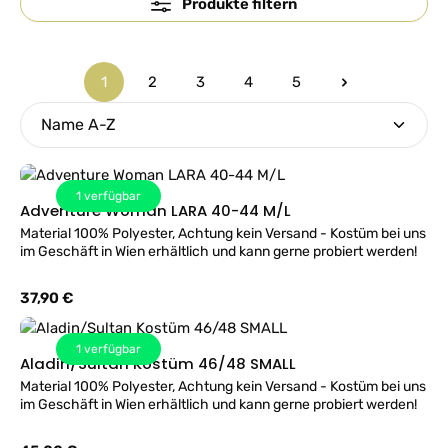
Produkte filtern
1
2
3
4
5
Seite
Seite
Seite
Seite
Seite
1
verfügbar
Adventure Woman LARA 40-44 M/L
Material 100% Polyester, Achtung kein Versand - Kostüm bei uns
im Geschäft in Wien erhältlich und kann gerne probiert werden!
Regulärer Preis:
37,90 €
1
verfügbar
Aladin/Sultan Kostüm 46/48 SMALL
Material 100% Polyester, Achtung kein Versand - Kostüm bei uns
im Geschäft in Wien erhältlich und kann gerne probiert werden!