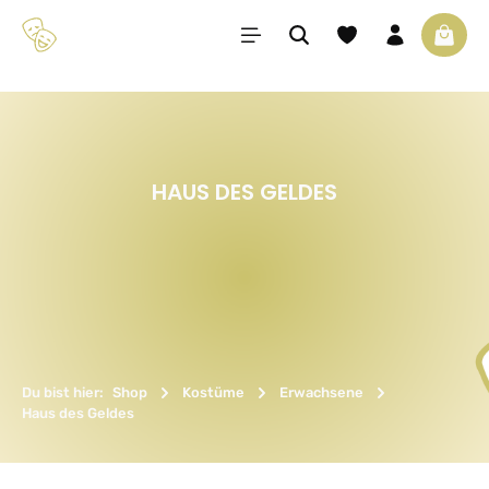
Zum Hauptinhalt springen
Du hast 0 Produkte 
Waren
HAUS DES GELDES
Du bist hier:
Shop
Kostüme
Erwachsene
Haus des Geldes