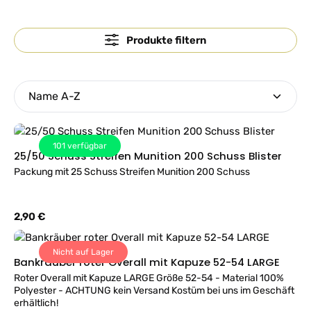
Produkte filtern
101
verfügbar
25/50 Schuss Streifen Munition 200 Schuss Blister
Packung mit 25 Schuss Streifen Munition 200 Schuss
Regulärer Preis:
2,90 €
Nicht auf Lager
Bankräuber roter Overall mit Kapuze 52-54 LARGE
Roter Overall mit Kapuze LARGE Größe 52-54 - Material 100%
Polyester - ACHTUNG kein Versand Kostüm bei uns im Geschäft
erhältlich!