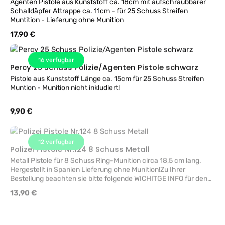
Agenten Pistole aus Kunststoff ca. 18cm mit aufschraubbarer
Schalldäpfer Attrappe ca. 11cm - für 25 Schuss Streifen
Muntition - Lieferung ohne Munition
Regulärer Preis:
17,90 €
16
verfügbar
Percy 25 Schuss Polizie/Agenten Pistole schwarz
Pistole aus Kunststoff Länge ca. 15cm für 25 Schuss Streifen
Muntion - Munition nicht inkludiert!
Regulärer Preis:
9,90 €
12
verfügbar
Polizei Pistole Nr.124 8 Schuss Metall
Metall Pistole für 8 Schuss Ring-Munition circa 18,5 cm lang.
Hergestellt in Spanien Lieferung ohne Munition!Zu Ihrer
Bestellung beachten sie bitte folgende WICHITGE INFO für den
Versand in die Schweiz. Bei Spielzeugpistolen kann der Zoll eine
Regulärer Preis:
13,90 €
Bewilligung der Schweizer Behörde für die Einfuhr von solcher
Spielzeugwaffen, wegen einer etwaigen Verwechslungsgefahr
verlangen. ACHTUNG: Sollte der Import nicht möglich sein, sind
4
verfügbar
die Hin- und Rücksendekosten vom Besteller zu tragen.
Roter Overall 140cm mit Maske