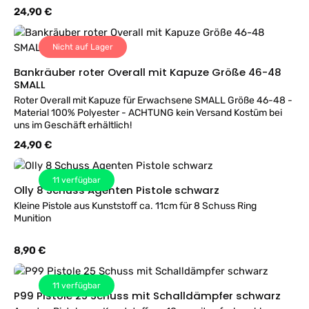
Regulärer Preis:
24,90 €
Nicht auf Lager
Bankräuber roter Overall mit Kapuze Größe 46-48
SMALL
Roter Overall mit Kapuze für Erwachsene SMALL Größe 46-48 -
Material 100% Polyester - ACHTUNG kein Versand Kostüm bei
uns im Geschäft erhältlich!
Regulärer Preis:
24,90 €
11
verfügbar
Olly 8 Schuss Agenten Pistole schwarz
Kleine Pistole aus Kunststoff ca. 11cm für 8 Schuss Ring
Munition
Regulärer Preis:
8,90 €
11
verfügbar
P99 Pistole 25 Schuss mit Schalldämpfer schwarz