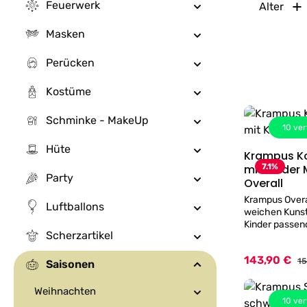
Feuerwerk
Alter
Masken
Perücken
Kostüme
Schminke - MakeUp
10
ver
Hüte
Krampus K
mit Kinder
7.1
%
Party
Overall
Krampus Overa
Luftballons
weichen Kunstfe
Kinder passend
Scherzartikel
152 cm - an d
Zuknöpfen! - 
143,90 €
Verkaufspreis:
Re
flammsicheren
15
Saisonen
Polyacryl 50% 
Kinder Maske!
Weihnachten
Größe:Länge 
10
ver