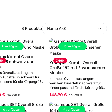
8 Produkte
9
verfügbar
10
verfügbar
us Kombi Overall
Details
 128 schwarz und
5
%
7.46
%
Krampus Kombi Overall
Details
e
Größe 152 mit Erwachsenen
Maske
s Overall aus langem
Kunstfell in schwarz für
Krampus Overall aus langem
passend für die Körpergröße
weichen Kunstfell in schwarz für
- an der Rückseite zum
Kinder passend für die Körpergröße
en! - Plüsch aus
152 cm - an der Rückseite zum
0 €
148,90 €
spreis:
Verkaufspreis:
Regulärer Preis:
Regulärer Preis:
icheren Material 50%
143,90 €
160,90 €
Zuknöpfen! - Plüsch aus
 50% Modacryl - inklusive
flammsicheren Material 50%
 Krampus Maske aus Gummi
Polyacryl 50% Modacryl - inklusive
ar. Angaben zur
10
verfügbar
9
verfügbar
Maske Erwachsenen Größe!