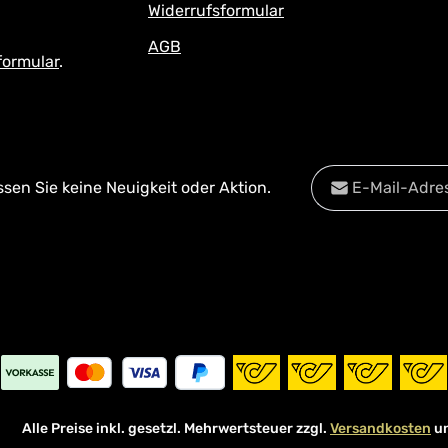
Widerrufsformular
AGB
formular
.
E-Mail-Adresse*
en Sie keine Neuigkeit oder Aktion.
Datenschutz
Diese Se
Die mit einem Stern
Datenschu
Ich habe die
Date
Pflichtfelder.
Kenntnis genomm
mit ihnen einverst
Alle Preise inkl. gesetzl. Mehrwertsteuer zzgl.
Versandkosten
un