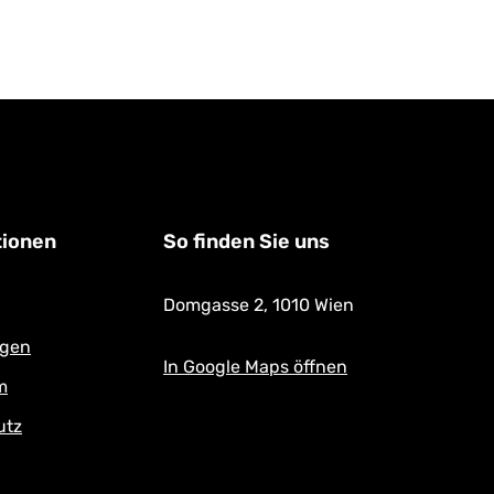
schminken!
tionen
So finden Sie uns
Domgasse 2,
1010 Wien
ngen
In Google Maps öffnen
m
utz