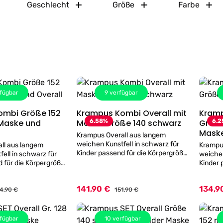
Geschlecht
Größe
Farbe
fügbar
9
verfügbar
ombi Größe 152
Krampus Kombi Overall mit
Kramp
Details
Details
 Maske und
Maske Größe 140 schwarz
6.58
%
Größe
6.2
Mask
Krampus Overall aus langem
weichen Kunstfell in schwarz für
ll aus langem
Krampu
Kinder passend für die Körpergröße
ll in schwarz für
weichen 
140 cm - an der Rückseite zum
 für die Körpergröße
Kinder 
Zuknöpfen! - Plüsch aus
er Rückseite zum
128 cm 
flammsicheren Material 50%
Plüsch aus
Zuknöpf
141,90 €
134,9
Verkaufspreis:
Polyacryl 50% Modacryl - inklusive
Verkauf
gulärer Preis:
Regulärer Preis:
 Material 50%
flamms
4,90 €
151,90 €
Krampus Maske mit Plüsch Haar.
Modacryl - inklusive
Polyacryl
Angaben zur Größe:Länge Kragen-
 Angaben zur
Kinder
Beinende ca.120cm, Tailleumfang
Kragen-Beinende
und Plüschha
fügbar
10
verfügbar