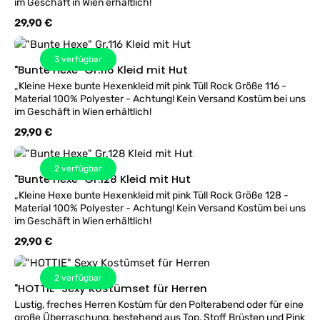
im Geschäft in Wien erhältlich!
Regulärer Preis:
29,90 €
3
verfügbar
"Bunte Hexe" Gr.116 Kleid mit Hut
„Kleine Hexe bunte Hexenkleid mit pink Tüll Rock Größe 116 -
Material 100% Polyester - Achtung! Kein Versand Kostüm bei uns
im Geschäft in Wien erhältlich!
Regulärer Preis:
29,90 €
2
verfügbar
"Bunte Hexe" Gr.128 Kleid mit Hut
„Kleine Hexe bunte Hexenkleid mit pink Tüll Rock Größe 128 -
Material 100% Polyester - Achtung! Kein Versand Kostüm bei uns
im Geschäft in Wien erhältlich!
Regulärer Preis:
29,90 €
2
verfügbar
"HOTTIE" Sexy Kostümset für Herren
Lustig, freches Herren Kostüm für den Polterabend oder für eine
große Überraschung, bestehend aus Top, Stoff Brüsten und Pink