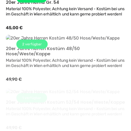
20er Jahre Hemd Gr. 54
Material 100% Polyester, Achtung kein Versand - Kostüm bei uns
im Geschäft in Wien erhältlich und kann gerne probiert werden!
Regulärer Preis:
45,00 €
2
verfügbar
20er Jahre Herren Kostüm 48/50
Hose/Weste/Kappe
Material 100% Polyester, Achtung kein Versand - Kostüm bei uns
im Geschäft in Wien erhältlich und kann gerne probiert werden!
Regulärer Preis:
49,90 €
1
verfügbar
20er Jahre Herren Kostüm 52/54 Hose/Weste/Kappe
Material 100% Polyester, Achtung kein Versand - Kostüm bei uns
im Geschäft in Wien erhältlich und kann gerne probiert werden!
Regulärer Preis:
49,90 €