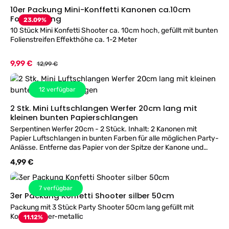
10er Packung Mini-Konffetti Kanonen ca.10cm
Folienfüllung
23.09
%
10 Stück Mini Konfetti Shooter ca. 10cm hoch, gefüllt mit bunten
Folienstreifen Effekthöhe ca. 1-2 Meter
Verkaufspreis:
9,99 €
Regulärer Preis:
12,99 €
12
verfügbar
2 Stk. Mini Luftschlangen Werfer 20cm lang mit
kleinen bunten Papierschlangen
Serpentinen Werfer 20cm - 2 Stück. Inhalt: 2 Kanonen mit
Papier Luftschlangen in bunten Farben für alle möglichen Party-
Anlässe. Entferne das Papier von der Spitze der Kanone und
schwinge die Kanone von hinten nach vorne, damit die
Regulärer Preis:
4,99 €
Luftschlangen herausfliegen! Die Serpentinen bleiben auf einer
Seite am Stick hängen und können daher nach Gebrauch
einfach gereinigt werden.
7
verfügbar
3er Packung Konfetti Shooter silber 50cm
Packung mit 3 Stück Party Shooter 50cm lang gefüllt mit
Konfetti silber-metallic
11.12
%