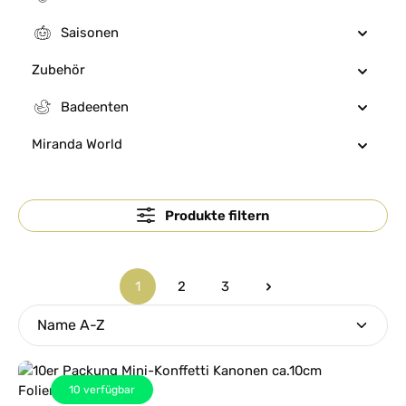
Saisonen
Zubehör
Badeenten
Miranda World
Produkte filtern
1
2
3
Seite
Seite
Seite
10
verfügbar