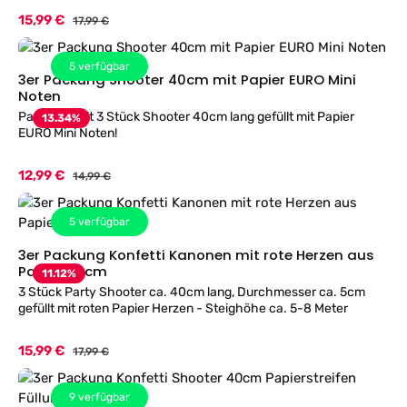
Verkaufspreis:
15,99 €
Regulärer Preis:
17,99 €
5
verfügbar
3er Packung Shooter 40cm mit Papier EURO Mini
Noten
Party Set mit 3 Stück Shooter 40cm lang gefüllt mit Papier
13.34
%
EURO Mini Noten!
Verkaufspreis:
12,99 €
Regulärer Preis:
14,99 €
5
verfügbar
3er Packung Konfetti Kanonen mit rote Herzen aus
Papier 40cm
11.12
%
3 Stück Party Shooter ca. 40cm lang, Durchmesser ca. 5cm
gefüllt mit roten Papier Herzen - Steighöhe ca. 5-8 Meter
Verkaufspreis:
15,99 €
Regulärer Preis:
17,99 €
9
verfügbar