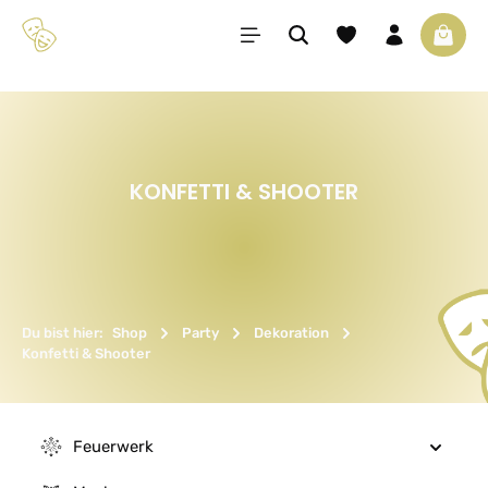
Zum Hauptinhalt springen
Du hast 0 Produkte 
Waren
KONFETTI & SHOOTER
Du bist hier:
Shop
Party
Dekoration
Konfetti & Shooter
Feuerwerk