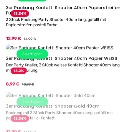
3er Packung Konfetti Shooter 40cm Papierstreifen
Füllung
13.34
%
3 Stück Packung Party Shooter 40cm lang, gefüllt mit
Papierstreifen pastell Farbe.
Verkaufspreis:
12,99 €
Regulärer Preis:
14,99 €
5
verfügbar
3er Packung Konfetti Shooter 40cm Papier WEISS
Der Party Knaller, 3 Stück weisse Konfetti Shooter 40cm lang
mit Papierfüllung!
18.2
%
Verkaufspreis:
8,99 €
Regulärer Preis:
10,99 €
4
verfügbar
3er Packung Konfetti Shooter Gold 40cm
Packung mit 3 Stück Party Shooter 40cm lang, gefüllt mit
goldenen Metallic-Konfetti!
13.34
%
Verkaufspreis:
12,99 €
Regulärer Preis:
14,99 €