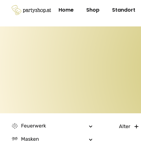
m Hauptinhalt springen
Zur Suche springen
Zur Hauptnavigation springen
Home
Shop
Standort
Feuerwerk
Alter
Masken