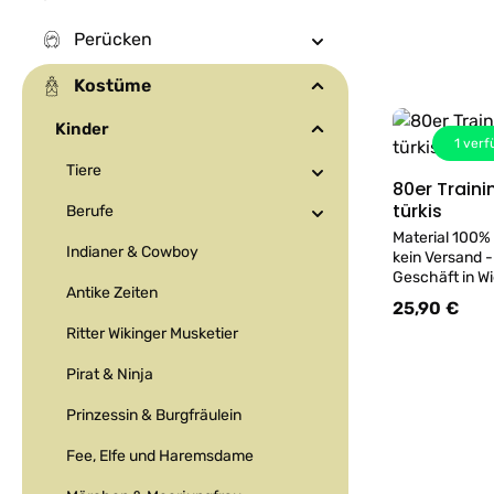
Perücken
Kostüme
Kinder
1
verf
Tiere
80er Trainings
türkis
Berufe
Material 100%
Indianer & Cowboy
kein Versand -
Geschäft in Wi
Antike Zeiten
kann gerne pr
25,90 €
Regulärer Prei
Ritter Wikinger Musketier
Pirat & Ninja
Prinzessin & Burgfräulein
Fee, Elfe und Haremsdame