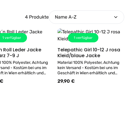
4 Produkte
1
verfügbar
1
verfügbar
n Roll Leder Jacke
Telepathic Girl 10-12 J rosa
Details
Details
schwarz 7-9 J
Kleid/blaue Jacke
l 100% Polyester, Achtung
Material 100% Polyester, Achtung
rsand - Kostüm bei uns im
kein Versand - Kostüm bei uns im
t in Wien erhältlich und
Geschäft in Wien erhältlich und
rne probiert werden!
kann gerne probiert werden!
 €
29,90 €
er Preis:
Regulärer Preis: