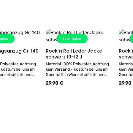
ügbar
1
verfügbar
anzug Gr. 140
Rock´n Roll Leder Jacke
Rock´
Details
Details
schwarz 10-12 J
 Polyester, Achtung
Material 100% Polyester, Achtung
Materia
 Kostüm bei uns im
kein Versand - Kostüm bei uns im
kein Ve
en erhältlich und
Geschäft in Wien erhältlich und
Geschäf
obiert werden!
kann gerne probiert werden!
kann ge
29,90 €
29,90
s:
Regulärer Preis:
Regulär