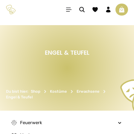
Zum Hauptinhalt springen
Du hast 0 Produkte 
Waren
ENGEL & TEUFEL
Du bist hier:
Shop
Kostüme
Erwachsene
Engel & Teufel
Feuerwerk