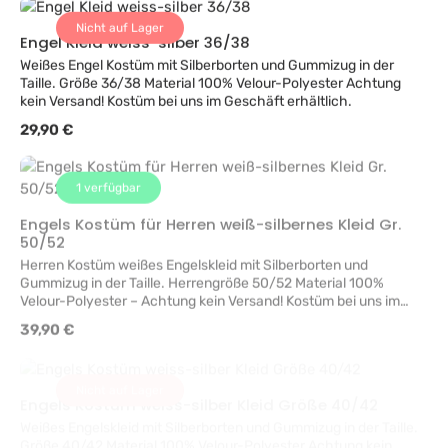
Nicht auf Lager
Engel Kleid weiss-silber 36/38
Weißes Engel Kostüm mit Silberborten und Gummizug in der
Taille. Größe 36/38 Material 100% Velour-Polyester Achtung
kein Versand! Kostüm bei uns im Geschäft erhältlich.
Regulärer Preis:
29,90 €
1
verfügbar
Engels Kostüm für Herren weiß-silbernes Kleid Gr.
50/52
Herren Kostüm weißes Engelskleid mit Silberborten und
Gummizug in der Taille. Herrengröße 50/52 Material 100%
Velour-Polyester – Achtung kein Versand! Kostüm bei uns im
Geschäft erhältlich.
Regulärer Preis:
39,90 €
Nicht auf Lager
Engels Kostüm weiss-silber Kleid Größe 40/42
Weißes Engelskleid mit Silberborten und Gummizug in der Taille.
Größe 40/42 Material 100% Velour-Polyester Achtung kein