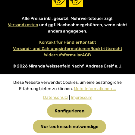
Alle Preise inkl. gesetzl. Mehrwertsteuer zzgl.
Versandkosten
und ggf. Nachnahmegebühren, wenn nicht
anders angegeben.
Kontakt für Händler
Kontakt
Versand- und Zahlungsinformationen
Rücktrittsrecht
Widerrufsformular
AGB
© 2026 Miranda Weissenfeld Nachf. Andreas Greif e.U.
Diese Website verwendet Cookies, um eine bestmögliche
Erfahrung bieten zu können.
Mehr Informationen ...
Datenschutz
|
Impressum
Konfigurieren
Nur technisch notwendige