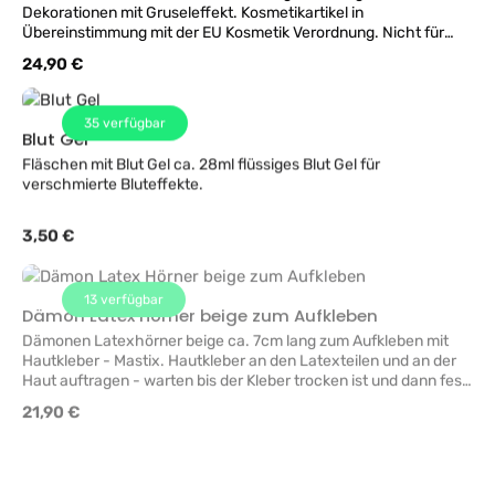
Dekorationen mit Gruseleffekt. Kosmetikartikel in
Übereinstimmung mit der EU Kosmetik Verordnung. Nicht für
Kinder unter 14 Jahren verwenden. Nicht auf verletzter oder
Regulärer Preis:
24,90 €
empfindlicher Haut verwenden. Nicht schlucken und nicht in
Augen und Lippen verwenden. Verschwindet nicht sofort kann
bis zu 48 Stunden dauern. Mit reichlich Wasser entfernen.
35
verfügbar
Produkt fleckt - nicht auf Gegenständen und Stoffen
Blut Gel
verwenden! Das Produkt fleckt bei Anwendung an
Fläschen mit Blut Gel ca. 28ml flüssiges Blut Gel für
Gegenständen aus Kunststoff oder Textilien. Für Personen unter
verschmierte Bluteffekte.
14 Jahren nicht geeignet.
Regulärer Preis:
3,50 €
13
verfügbar
Dämon Latex Hörner beige zum Aufkleben
Dämonen Latexhörner beige ca. 7cm lang zum Aufkleben mit
Hautkleber - Mastix. Hautkleber an den Latexteilen und an der
Haut auftragen - warten bis der Kleber trocken ist und dann fest
andrücken. Übergänge mit Latex oder MakeUp ausgleichen -
Regulärer Preis:
21,90 €
Super Effekt. Lieferung ohne Hautkleber!
7
verfügbar
Day of the Dead Schmink SET