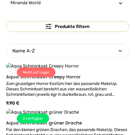
Miranda World
Produkte filtern
Nicht auf Lager
Aqua Schminkset Creepy Horror
Zum gruseligen Horror Kostüm hier das passende MakeUp.
Dieses Schminkset besteht aus vier wasserlöslichen
Schminkfarben jeweils 6gr in dunkelbraun, rot, grau und
dunkelblau. Einfach mit Wasser und dem beigefügtem Pinsel
Regulärer Preis:
9,90 €
auftragen. Für Größere Flächen empfehlen wir
Schminkschwämmchen. Reicht für ca. 15-20 Motive.
Hergestellt für Jofrika Deutschland. Nicht geeignet für Kinder
2
verfügbar
unter 3 Jahren. ACHTUNG Make-Up Artikel werden nur in
Aqua Schminkset grüner Drache
ORIGINAL VERSIEGELTER FOLIENVERPACKUNG bzw. mit
Für den kleinen grünen Drachen, das passende MakeUp. Dieses
UNBESCHÄDIGTER SIEGELETIKETTE zurückgenommen