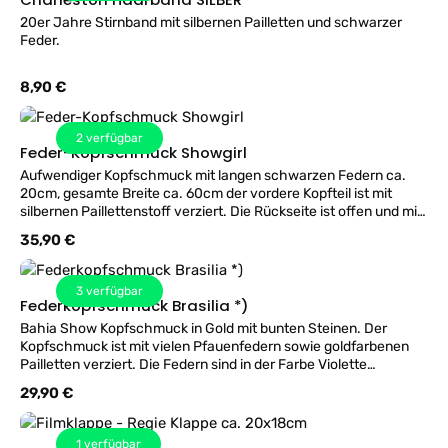
20er Jahre Stirnband mit silbernen Pailletten und schwarzer
Feder.
Regulärer Preis:
8,90 €
2
verfügbar
Feder-Kopfschmuck Showgirl
Aufwendiger Kopfschmuck mit langen schwarzen Federn ca.
20cm, gesamte Breite ca. 60cm der vordere Kopfteil ist mit
silbernen Paillettenstoff verziert. Die Rückseite ist offen und mit
zwei breiten Gummibändern hält der Federschmuck gut auf dem
Regulärer Preis:
35,90 €
Kopf.
3
verfügbar
Federkopfschmuck Brasilia *)
Bahia Show Kopfschmuck in Gold mit bunten Steinen. Der
Kopfschmuck ist mit vielen Pfauenfedern sowie goldfarbenen
Pailletten verziert. Die Federn sind in der Farbe Violette
gehalten. Sehr imposanter Kopfschmuck für Ihre Verkleidung.
Regulärer Preis:
29,90 €
1
verfügbar