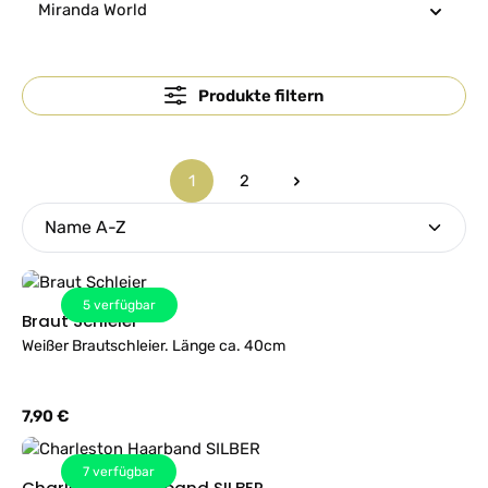
Miranda World
Produkte filtern
1
2
Seite
Seite
5
verfügbar
Braut Schleier
Weißer Brautschleier. Länge ca. 40cm
Regulärer Preis:
7,90 €
7
verfügbar
Charleston Haarband SILBER