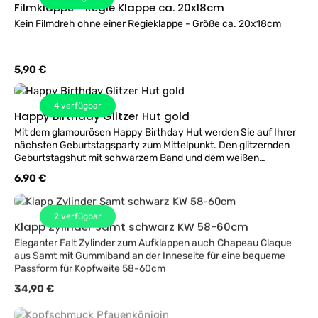
Filmklappe - Regie Klappe ca. 20x18cm
Kein Filmdreh ohne einer Regieklappe - Größe ca. 20x18cm
Regulärer Preis:
5,90 €
4
verfügbar
Happy Birthday Glitzer Hut gold
Mit dem glamourösen Happy Birthday Hut werden Sie auf Ihrer
nächsten Geburtstagsparty zum Mittelpunkt. Den glitzernden
Geburtstagshut mit schwarzem Band und dem weißen
Schriftzug ""Happy Birthday"" erhalten Sie in einer
Regulärer Preis:
6,90 €
Einheitsgröße.
2
verfügbar
Klapp Zylinder Samt schwarz KW 58-60cm
Eleganter Falt Zylinder zum Aufklappen auch Chapeau Claque
aus Samt mit Gummiband an der Inneseite für eine bequeme
Passform für Kopfweite 58-60cm
Regulärer Preis:
34,90 €