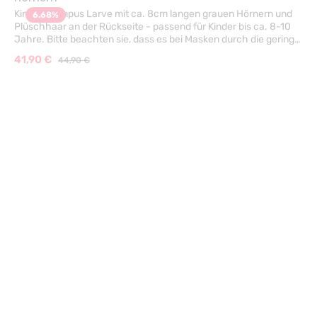
Kinder Krampus Larve mit ca. 8cm langen grauen Hörnern und
6.68
%
Plüschhaar an der Rückseite - passend für Kinder bis ca. 8-10
Jahre. Bitte beachten sie, dass es bei Masken durch die geringe
Durchblickmöglichkeit immer Sichteinschränkungen kommen
Verkaufspreis:
41,90 €
Regulärer Preis:
44,90 €
kann! TIP für einen Perfekten Auftritt, die Augenöffung
vorsichtig etwas größer ausschneiden und die dann sichtbare
Haut schwarz schminken!
48
verfügbar
Krampus Maske für Kinder Latex *) 25408
Gummimaske Krampus für Kinder schön gemachte Teufel
Maske, bedeckt den Hinterkopf bis oberhalb des Haaransatzes.
16.69
%
Kinderkopfgröße
Verkaufspreis:
49,90 €
Regulärer Preis:
59,90 €