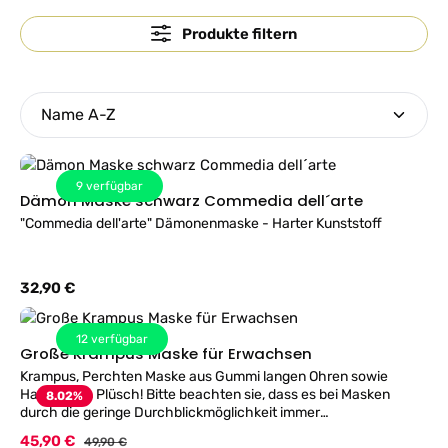
Produkte filtern
9
verfügbar
Dämon Maske schwarz Commedia dell´arte
"Commedia dell'arte" Dämonenmaske - Harter Kunststoff
Regulärer Preis:
32,90 €
12
verfügbar
Große Krampus Maske für Erwachsen
Krampus, Perchten Maske aus Gummi langen Ohren sowie
Haaren aus Plüsch! Bitte beachten sie, dass es bei Masken
8.02
%
durch die geringe Durchblickmöglichkeit immer
Sichteinschränkungen kommen kann! TIP die Augenöffung
Verkaufspreis:
45,90 €
Regulärer Preis:
49,90 €