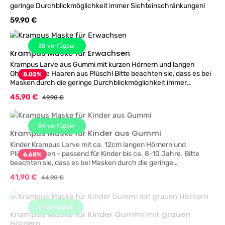
geringe Durchblickmöglichkeit immer Sichteinschränkungen!
Regulärer Preis:
59,90 €
38
verfügbar
Krampus Maske für Erwachsen
Krampus Larve aus Gummi mit kurzen Hörnern und langen
Ohren sowie Haaren aus Plüsch! Bitte beachten sie, dass es bei
8.02
%
Masken durch die geringe Durchblickmöglichkeit immer
Sichteinschränkungen! TIP die Augenöffung etwas größer
Verkaufspreis:
45,90 €
Regulärer Preis:
49,90 €
ausschneiden und die dann sichtbare Haut schwarz schminken!
84
verfügbar
Krampus Maske für Kinder aus Gummi
Kinder Krampus Larve mit ca. 12cm langen Hörnern und
Plüschhaaren - passend für Kinder bis ca. 8-10 Jahre. Bitte
6.68
%
beachten sie, dass es bei Masken durch die geringe
Durchblickmöglichkeit immer Sichteinschränkungen! TIP die
Verkaufspreis:
41,90 €
Regulärer Preis:
44,90 €
Augenöffung etwas größer ausschneiden und die dann
sichtbare Haut schwarz schminken!
11
verfügbar
Krampus Maske für Kinder Gummi mit grauen
Hörnern