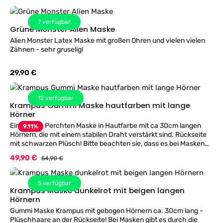
etwas größer ausschneiden und die dann sichtbare Haut rund
um die Augen schwarz schminken!
7
verfügbar
Grüne Monster Alien Maske
Alien Monster Latex Maske mit großen Ohren und vielen vielen
Zähnen - sehr gruselig!
Regulärer Preis:
29,90 €
12
verfügbar
Krampus Gummi Maske hautfarben mit lange
Hörner
Eine große Perchten Maske in Hautfarbe mit ca 30cm langen
9.11
%
Hörnern, die mit einem stabilen Draht verstärkt sind. Rückseite
mit schwarzen Plüsch! Bitte beachten sie, dass es bei Masken
durch die geringe Durchblickmöglichkeit immer
Verkaufspreis:
49,90 €
Regulärer Preis:
54,90 €
Sichteinschränkungen kommen kann! TIP für einen Perfekten
Auftritt, die sichtbare Haut rund um die Augenöffnung schwarz
schminken!
5
verfügbar
Krampus Maske dunkelrot mit beigen langen
Hörnern
Gummi Maske Krampus mit gebogen Hörnern ca. 30cm lang -
Plüschhaare an der Rückseite! Bei Masken gibt es durch die