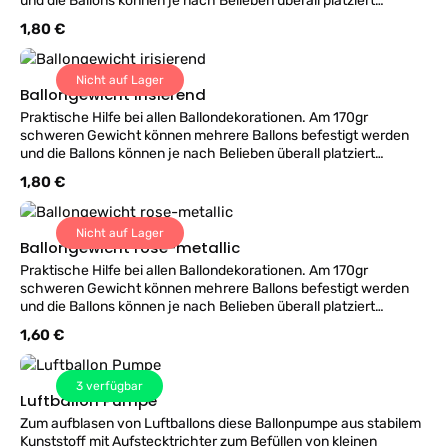
und die Ballons können je nach Belieben überall platziert
werden.
Regulärer Preis:
1,80 €
Nicht auf Lager
Ballongewicht irisierend
Praktische Hilfe bei allen Ballondekorationen. Am 170gr
schweren Gewicht können mehrere Ballons befestigt werden
und die Ballons können je nach Belieben überall platziert
werden.
Regulärer Preis:
1,80 €
Nicht auf Lager
Ballongewicht rose-metallic
Praktische Hilfe bei allen Ballondekorationen. Am 170gr
schweren Gewicht können mehrere Ballons befestigt werden
und die Ballons können je nach Belieben überall platziert
werden.
Regulärer Preis:
1,60 €
3
verfügbar
Luftballon Pumpe
Zum aufblasen von Luftballons diese Ballonpumpe aus stabilem
Kunststoff mit Aufstecktrichter zum Befüllen von kleinen