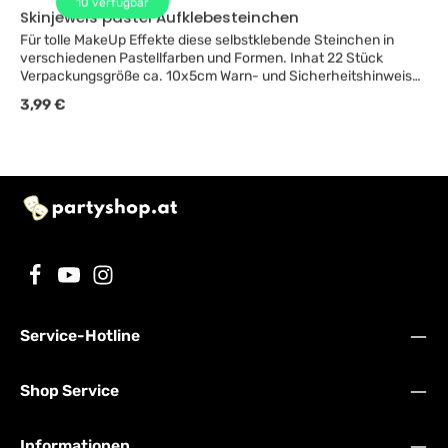
Produkt fleckt - nicht auf Gegenständen und Stoffen
Skinjewels pastel Aufklebesteinchen
verwenden!
Für tolle MakeUp Effekte diese selbstklebende Steinchen in
verschiedenen Pastellfarben und Formen. Inhat 22 Stück
Verpackungsgröße ca. 10x5cm Warn- und Sicherheitshinweise:
Nach Spielzeugverordnung geprüft. Nicht verwenden bei
Regulärer Preis:
3,99 €
gereizter oder empfindlicher Haut. Bei Rötungen oder Brennen
entfernen. ACHTUNG! Erstickungsgefahr – Kleinteile! Für Kinder
unter 3 Jahre nicht geeignet.
Service-Hotline
Shop Service
Informationen