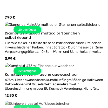
Regulärer Preis:
7,90 €
20
verfügbar
Diamonds MakeUp multicolor Steinchen
selbstklebend
Für tolle MakeUp Effekte diese selbstklebende runde Steinchen
in verschiedenen Farben. Inhat 30 Stück Durchmesser ca. 3mm
Verpackungsgröße ca. 10x5cm Warn- und Sicherheitshinweise:
Nach Spielzeugverordnung geprüft. Nicht verwenden bei
Regulärer Preis:
3,99 €
gereizter oder empfindlicher Haut. Bei Rötungen oder Brennen
entfernen. ACHTUNG! Erstickungsgefahr – Kleinteile! Für Kinder
unter 3 Jahre nicht geeignet.
22
verfügbar
Kunstblut 475ml Flasche auswaschbar
475ml Liter abwaschbares Kunstblut für großflächige Halloween
Dekorationen mit Gruseleffekt. Kosmetikartikel in
Übereinstimmung mit der EU Kosmetik Verordnung. Nicht für
Kinder unter 14 Jahren verwenden. Nicht auf verletzter oder
Regulärer Preis:
12,90 €
empfindlicher Haut verwenden. Nicht schlucken und nicht in
Augen und Lippen verwenden. Verschwindet nicht sofort kann
bis zu 48 Stunden dauern. Mit reichlich Wasser entfernen.
10
verfügbar