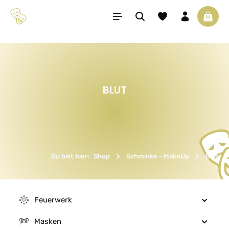
Zum Hauptinhalt springen
Du hast 0 Produkte 
Waren
BLUT
Du bist hier:
Shop
Schminke - MakeUp
Blut
Feuerwerk
Masken