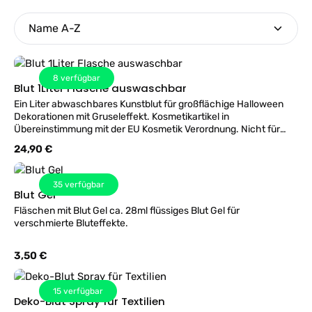
8
verfügbar
Blut 1Liter Flasche auswaschbar
Ein Liter abwaschbares Kunstblut für großflächige Halloween
Dekorationen mit Gruseleffekt. Kosmetikartikel in
Übereinstimmung mit der EU Kosmetik Verordnung. Nicht für
Kinder unter 14 Jahren verwenden. Nicht auf verletzter oder
Regulärer Preis:
24,90 €
empfindlicher Haut verwenden. Nicht schlucken und nicht in
Augen und Lippen verwenden. Verschwindet nicht sofort kann
bis zu 48 Stunden dauern. Mit reichlich Wasser entfernen.
35
verfügbar
Produkt fleckt - nicht auf Gegenständen und Stoffen
Blut Gel
verwenden! Das Produkt fleckt bei Anwendung an
Fläschen mit Blut Gel ca. 28ml flüssiges Blut Gel für
Gegenständen aus Kunststoff oder Textilien. Für Personen unter
verschmierte Bluteffekte.
14 Jahren nicht geeignet.
Regulärer Preis:
3,50 €
15
verfügbar
Deko-Blut Spray für Textilien