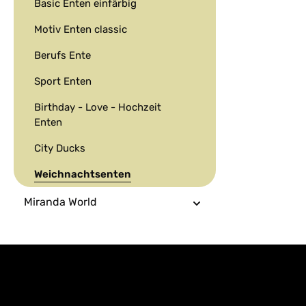
Basic Enten einfärbig
Ente gelb GRAT
Unsere Enten
Motiv Enten classic
modellbedingt
aufrecht. Zusä
Berufs Ente
das Ventil mit
verschließen,
Sport Enten
von Wasser zu
Birthday - Love - Hochzeit
Enten
City Ducks
Weichnachtsenten
Miranda World