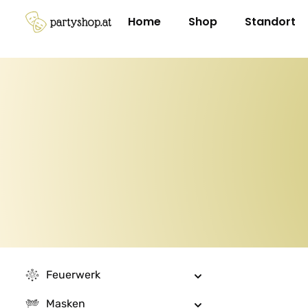
m Hauptinhalt springen
Zur Suche springen
Zur Hauptnavigation springen
Home
Shop
Standort
Feuerwerk
Masken