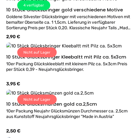
4
verfügbar
10 Stück Glücksbringer gold verschiedene Motive
Goldene Silvester Glücksbringer mit verschiedenen Motiven mit
bemalter Oberseite ca. 1 1,5cm. Lieferung in verfügbarer
Sortierung Preis per Stück 0,20. Klassische Neujahr Talis „Made
in Austria
Regulärer Preis:
2,90 €
Nicht auf Lager
10 Stück Glücksbringer Kleebaltt mit Pilz ca. 5x3cm
10er Packung Glückskleeblatt mit kleinem Pilz ca. 5x3cm Preis
per Stück 0,39 - Neujahrsglücksbringer.
Regulärer Preis:
3,95 €
Nicht auf Lager
10 Stück Glücksmünzen gold ca.2,5cm
10er Packung Neujahr Glücksmünzen Durchmesser ca. 2,5cm
aus Kunststoff Neujahrsglücksbringer "Made in Austria"
Regulärer Preis:
2,50 €