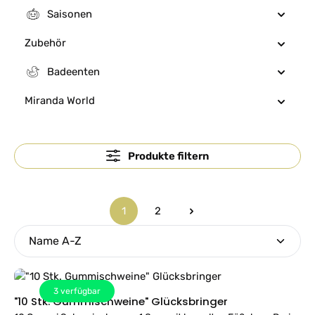
Saisonen
Zubehör
Badeenten
Miranda World
Produkte filtern
1
2
Seite
Seite
3
verfügbar
"10 Stk. Gummischweine" Glücksbringer