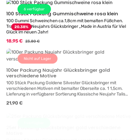
6
verfügbar
100 Stück Packung Gummischweine rosa klein
100 Gummi Schweinchen ca.1,8cm mit bemalten Füßchen.
Traditionelle Neujahrs Glücksbringer „Made in Austria für Viel
20.38
%
Glück im neuen Jahr!
Verkaufspreis:
18,95 €
Regulärer Preis:
23,80 €
Nicht auf Lager
100er Packung Naujahr Glücksbringer gold
verschiedene Motive
100 Stück Packung Goldene Silvester Glücksbringer mit
verschiedenen Motiven mit bemalter Oberseite ca. 1 1,5cm.
Lieferung in verfügbarer Sortierung Klassische Neujahr Talis
„Made in Austria Glücksbringer für die Silvester Party - Viel
Regulärer Preis:
21,90 €
Glück im neuen Jahr!
1
verfügbar
25er Packung Glücksbringer gold verschiedene
Motive
Goldene Silvester Glücksbringer mit verschiedenen Motiven mit