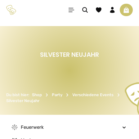
Zum Hauptinhalt springen
Du hast 0 Produkte 
Waren
SILVESTER NEUJAHR
Du bist hier:
Shop
Party
Verschiedene Events
Silvester Neujahr
Feuerwerk