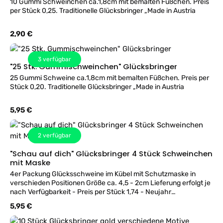
10 Gummi Schweinchen ca.1,8cm mit bemalten Füßchen. Preis
per Stück 0,25. Traditionelle Glücksbringer „Made in Austria
Regulärer Preis:
2,90 €
3
verfügbar
"25 Stk. Gummischweinchen" Glücksbringer
25 Gummi Schweine ca.1,8cm mit bemalten Füßchen. Preis per
Stück 0,20. Traditionelle Glücksbringer „Made in Austria
Regulärer Preis:
5,95 €
2
verfügbar
"Schau auf dich" Glücksbringer 4 Stück Schweinchen
mit Maske
4er Packung Glücksschweine im Kübel mit Schutzmaske in
verschieden Positionen Größe ca. 4,5 - 2cm Lieferung erfolgt je
nach Verfügbarkeit - Preis per Stück 1,74 - Neujahr
Glücksbringer „Made in Austria
Regulärer Preis:
5,95 €