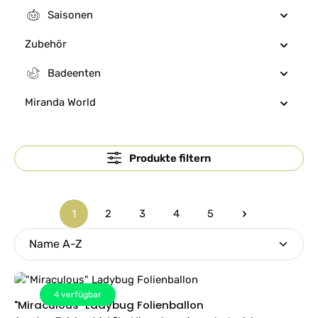
Saisonen
Zubehör
Badeenten
Miranda World
Produkte filtern
1
2
3
4
5
Seite
Seite
Seite
Seite
Seite
4
verfügbar
"Miraculous" Ladybug Folienballon