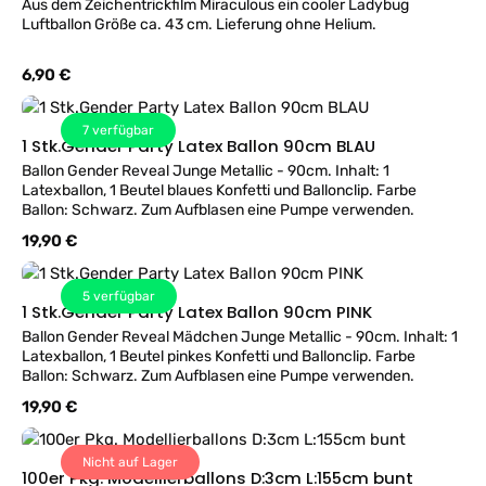
Aus dem Zeichentrickfilm Miraculous ein cooler Ladybug
Luftballon Größe ca. 43 cm. Lieferung ohne Helium.
Regulärer Preis:
6,90 €
7
verfügbar
1 Stk.Gender Party Latex Ballon 90cm BLAU
Ballon Gender Reveal Junge Metallic - 90cm. Inhalt: 1
Latexballon, 1 Beutel blaues Konfetti und Ballonclip. Farbe
Ballon: Schwarz. Zum Aufblasen eine Pumpe verwenden.
Regulärer Preis:
19,90 €
5
verfügbar
1 Stk.Gender Party Latex Ballon 90cm PINK
Ballon Gender Reveal Mädchen Junge Metallic - 90cm. Inhalt: 1
Latexballon, 1 Beutel pinkes Konfetti und Ballonclip. Farbe
Ballon: Schwarz. Zum Aufblasen eine Pumpe verwenden.
Regulärer Preis:
19,90 €
Nicht auf Lager
100er Pkg. Modellierballons D:3cm L:155cm bunt