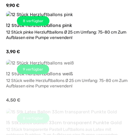
bei uns im Geschäft mit Helium.
Regulärer Preis:
9,90 €
8
verfügbar
12 Stück Herzluftballons pink
12 Stück pinke Herzluftballons Ø 25 cm Umfang: 75-80 cm Zum
Aufblasen eine Pumpe verwenden!
Regulärer Preis:
3,90 €
9
verfügbar
12 Stück Herzluftballons weiß
12 Stück weiße Herzluftballons Ø 25 cm Umfang: 75-80 cm Zum
Aufblasen eine Pumpe verwenden!
Regulärer Preis:
4,50 €
8
verfügbar
15 Stk.Latex Ballon 33cm transparent Punkte Gold
12 Stück transparente Pastell Luftballons aus Latex mit
goldenen Punkten. Zum Aufblasen eine Pumpe verwenden.