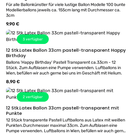
Für alle Ballonkünstler für viele lustige Ballon Modelle 100 bunte
Modellierballons jeweils ca. 155cm lang mit Durchmesser ca.
3cm
Regulärer Preis:
9,90 €
3
verfügbar
12 Stk.Latex Ballon 33cm pastell-transparent Happy
Birthday
Ballons 'Happy Birthday' Pastell Transparent ca.33cm - 12
Stück. Zum Aufblasen eine Pumpe verwenden. Luftballons in
Wien, befüllen wir auch gerne bei uns im Geschäft mit Helium.
Regulärer Preis:
8,90 €
2
verfügbar
12 Stk.Latex Ballon 33cm pastell-transparent mit
Punkte
12 Stück transparente Pastell Luftballons aus Latex mit weißen
Punkten.Durchmesser maximal 33cm. Zum Aufblasen eine
Pumpe verwenden. Luftballons in Wien, befüllen wir auch gerne