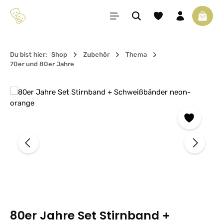
Zum Hauptinhalt springen
Du hast 0 Produkte 
Waren
Du bist hier:
Shop
Zubehör
Thema
70er und 80er Jahre
Bildergalerie überspringen
80er Jahre Set Stirnband +