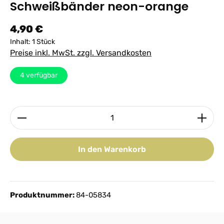
Schweißbänder neon-orange
Regulärer Preis:
4,90 €
Inhalt:
1 Stück
Preise inkl. MwSt. zzgl. Versandkosten
4
verfügbar
Produkt Anzahl: Gib den gewünschten Wert ein ode
In den Warenkorb
Produktnummer:
84-05834