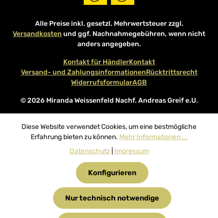
Alle Preise inkl. gesetzl. Mehrwertsteuer zzgl.
Versandkosten
und ggf. Nachnahmegebühren, wenn nicht
anders angegeben.
Kontakt für Händler
Kontakt
Versand- und Zahlungsinformationen
Rücktrittsrecht
Widerrufsformular
AGB
© 2026 Miranda Weissenfeld Nachf. Andreas Greif e.U.
Diese Website verwendet Cookies, um eine bestmögliche
Erfahrung bieten zu können.
Mehr Informationen ...
Datenschutz
|
Impressum
Konfigurieren
Nur technisch notwendige