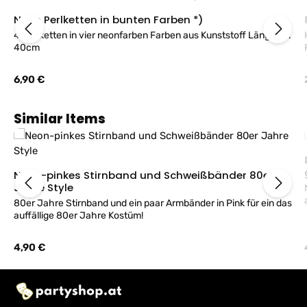
Neon Perlketten in bunten Farben *)
4 Perlketten in vier neonfarben Farben aus Kunststoff Länge ca.
40cm
Regulärer Preis:
6,90 €
Produktgalerie überspringen
Similar Items
Neon-pinkes Stirnband und Schweißbänder 80er
Jahre Style
80er Jahre Stirnband und ein paar Armbänder in Pink für ein das
auffällige 80er Jahre Kostüm!
Regulärer Preis:
4,90 €