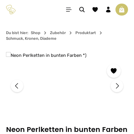
Zum Hauptinhalt springen
Du hast 0 Produkte 
Waren
Du bist hier:
Shop
Zubehör
Produktart
Schmuck, Kronen, Diademe
Bildergalerie überspringen
Neon Perlketten in bunten Farben