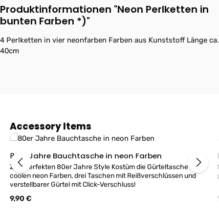
Produktinformationen "Neon Perlketten in
bunten Farben *)"
4 Perlketten in vier neonfarben Farben aus Kunststoff Länge ca.
40cm
Produktgalerie überspringen
Accessory Items
80er Jahre Bauchtasche in neon Farben
Zum perfekten 80er Jahre Style Kostüm die Gürteltasche in
coolen neon Farben, drei Taschen mit Reißverschlüssen und
verstellbarer Gürtel mit Click-Verschluss!
Regulärer Preis:
9,90 €