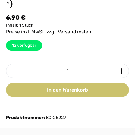
*)
Regulärer Preis:
6,90 €
Inhalt:
1 Stück
Preise inkl. MwSt. zzgl. Versandkosten
12
verfügbar
Produkt Anzahl: Gib den gewünschten Wert ein ode
In den Warenkorb
Produktnummer:
80-25227