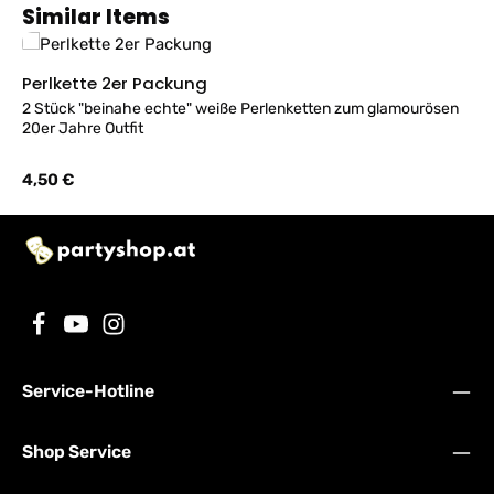
Produktgalerie überspringen
Similar Items
Perlkette 2er Packung
2 Stück "beinahe echte" weiße Perlenketten zum glamourösen
20er Jahre Outfit
Regulärer Preis:
4,50 €
Service-Hotline
Shop Service