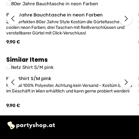
80er Jahre Bauchtasche in neon Farben
Zum perfekten 80er Jahre Style Kostüm die Gürteltasche in
coolen neon Farben, drei Taschen mit Reißverschlüssen und
verstellbarer Gürtel mit Click-Verschluss!
Regulärer Preis:
9,90 €
Produktgalerie überspringen
Similar Items
Netz Shirt S/M pink
Material 100% Polyester, Achtung kein Versand - Kostüm bei uns
im Geschäft in Wien erhältlich und kann gerne probiert werden!
Regulärer Preis:
9,90 €