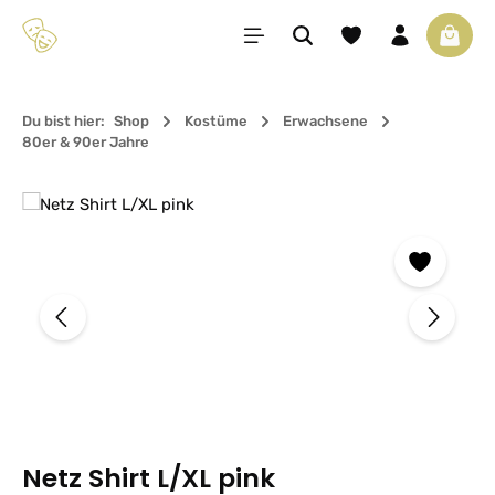
Zum Hauptinhalt springen
Du hast 0 Produkte 
Waren
Du bist hier:
Shop
Kostüme
Erwachsene
80er & 90er Jahre
Bildergalerie überspringen
Netz Shirt L/XL pink