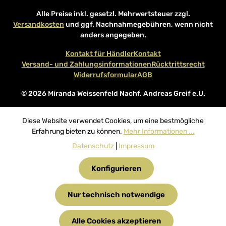
Alle Preise inkl. gesetzl. Mehrwertsteuer zzgl.
Versandkosten
und ggf. Nachnahmegebühren, wenn nicht
anders angegeben.
Kontakt für Händler
Kontakt
Versand- und Zahlungsinformationen
Rücktrittsrecht
Widerrufsformular
AGB
© 2026 Miranda Weissenfeld Nachf. Andreas Greif e.U.
Diese Website verwendet Cookies, um eine bestmögliche
Erfahrung bieten zu können.
Mehr Informationen ...
Datenschutz
|
Impressum
Konfigurieren
Nur technisch notwendige
Alle Cookies akzeptieren