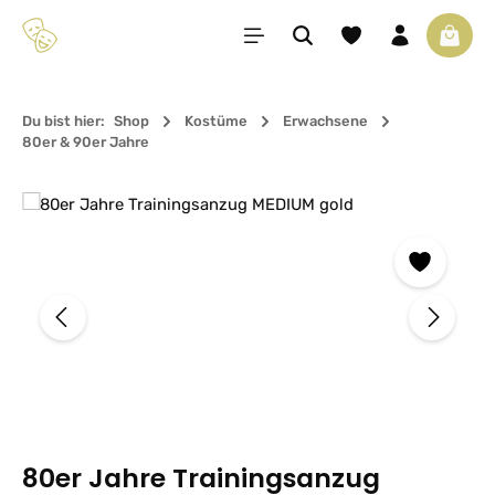
Zum Hauptinhalt springen
Du hast 0 Produkte 
Waren
Du bist hier:
Shop
Kostüme
Erwachsene
80er & 90er Jahre
Bildergalerie überspringen
80er Jahre Trainingsanzug