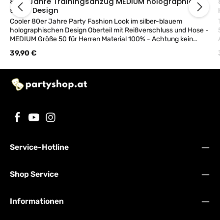
80er Jahre Trainingsanzug MEDIUM holographic-
silber Design
Cooler 80er Jahre Party Fashion Look im silber-blauem
holographischen Design Oberteil mit Reißverschluss und Hose -
MEDIUM Größe 50 für Herren Material 100% - Achtung kein
Versand Kostüm bei uns im Geschäft erhältlich.
Regulärer Preis:
39,90 €
Service-Hotline
Shop Service
Informationen