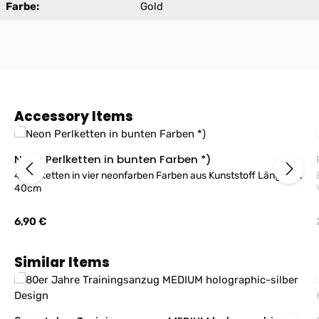
Farbe:
Gold
Produktgalerie überspringen
Accessory Items
Neon Perlketten in bunten Farben *)
4 Perlketten in vier neonfarben Farben aus Kunststoff Länge ca.
40cm
Regulärer Preis:
6,90 €
Produktgalerie überspringen
Similar Items