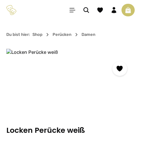
Zum Hauptinhalt springen
Du hast 0 Produkte 
Waren
Du bist hier:
Shop
Perücken
Damen
Bildergalerie überspringen
Locken Perücke weiß