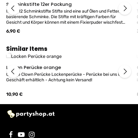
Schminkstifte 12er Packung
Inhalt 12 Schminkstifte Stifte sind eine auf Ölen und Fetten
basierende Schminke. Die Stifte mit kräftigen Farben für
Gesicht und Körper können mit einem Fixierpuder wischfest
fixiert werden. Insgesamt 24gr. FANTASY Make-Up Produkt -
Regulärer Preis:
6,90 €
Hergestellt in Deutschland!
Produktgalerie überspringen
Similar Items
Locken Perücke orange
Orange Clown Perücke Lockenperücke - Perücke bei uns im
G
Geschäft erhältlich - Achtung kein Versand!
Regulärer Preis:
10,90 €