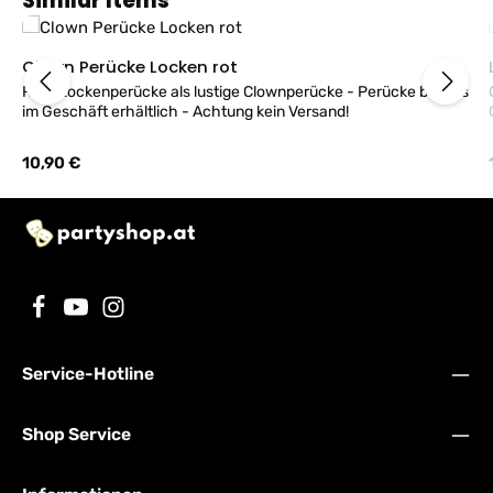
Similar Items
Clown Perücke Locken rot
Rote Lockenperücke als lustige Clownperücke - Perücke bei uns
im Geschäft erhältlich - Achtung kein Versand!
Regulärer Preis:
10,90 €
Service-Hotline
Shop Service