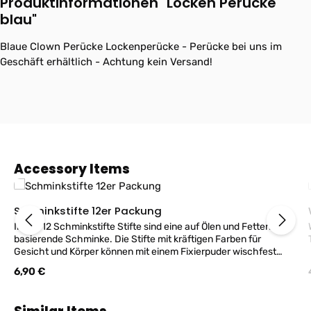
Produktinformationen "Locken Perücke
blau"
Blaue Clown Perücke Lockenperücke - Perücke bei uns im
Geschäft erhältlich - Achtung kein Versand!
Produktgalerie überspringen
Accessory Items
Schminkstifte 12er Packung
Inhalt 12 Schminkstifte Stifte sind eine auf Ölen und Fetten
basierende Schminke. Die Stifte mit kräftigen Farben für
Gesicht und Körper können mit einem Fixierpuder wischfest
fixiert werden. Insgesamt 24gr. FANTASY Make-Up Produkt -
Regulärer Preis:
6,90 €
Hergestellt in Deutschland!
Produktgalerie überspringen