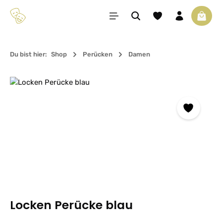
Zum Hauptinhalt springen
Du hast 0 Produkte 
Waren
Du bist hier:
Shop
Perücken
Damen
Bildergalerie überspringen
Locken Perücke blau