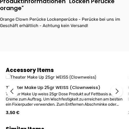
Produktinformationen "Locken Perücke
orange"
Orange Clown Perücke Lockenperücke - Perücke bei uns im
Geschäft erhältlich - Achtung kein Versand!
Produktgalerie überspringen
Accessory Items
Theater Make Up 25gr WEISS (Clownweiss)
Theater Make Up weiss 25gr Dose Produkt auf Fettbasis als
Creme zum Auftrag. Um Wischfestigkeit zu erreichen am besten
ein Fixierpuder verwenden. Zum Entfernen Abschminke oder
Hautcreme benutzen!
Regulärer Preis:
3,50 €
Produktgalerie überspringen