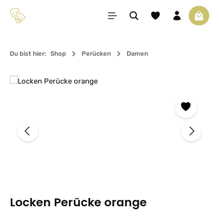
Zum Hauptinhalt springen
Du hast 0 Produkte 
Waren
Du bist hier:
Shop
Perücken
Damen
Bildergalerie überspringen
Locken Perücke orange