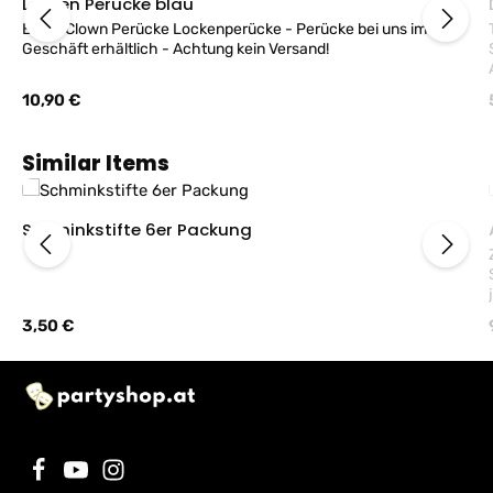
Locken Perücke blau
Blaue Clown Perücke Lockenperücke - Perücke bei uns im
Geschäft erhältlich - Achtung kein Versand!
S
Regulärer Preis:
10,90 €
Produktgalerie überspringen
Similar Items
Schminkstifte 6er Packung
Regulärer Preis:
3,50 €