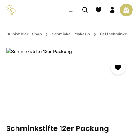
Zum Hauptinhalt springen
Du hast 0 Produkte 
Waren
Du bist hier:
Shop
Schminke - MakeUp
Fettschminke
Bildergalerie überspringen
Schminkstifte 12er Packung