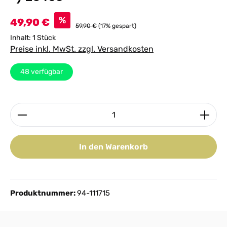
Verkaufspreis:
%
49,90 €
59,90 €
(17% gespart)
Inhalt:
1 Stück
Preise inkl. MwSt. zzgl. Versandkosten
48
verfügbar
Produkt Anzahl: Gib den gewünschten Wert ein ode
In den Warenkorb
Produktnummer:
94-111715