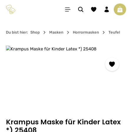
Zum Hauptinhalt springen
Du hast 0 Produkte 
Waren
Du bist hier:
Shop
Masken
Horrormasken
Teufel
Bildergalerie überspringen
Krampus Maske für Kinder Latex
*) 25408