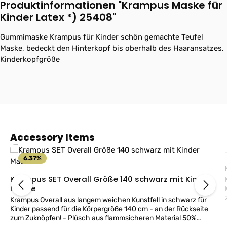
Produktinformationen "Krampus Maske für
Kinder Latex *) 25408"
Gummimaske Krampus für Kinder schön gemachte Teufel
Maske, bedeckt den Hinterkopf bis oberhalb des Haaransatzes.
Kinderkopfgröße
Produktgalerie überspringen
Accessory Items
6.37
%
Krampus SET Overall Größe 140 schwarz mit Kinder
Maske
Krampus Overall aus langem weichen Kunstfell in schwarz für
P
Kinder passend für die Körpergröße 140 cm - an der Rückseite
G
zum Zuknöpfen! - Plüsch aus flammsicheren Material 50%