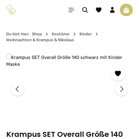
Zum Hauptinhalt springen
Du hast 0 Produkte 
Waren
Du bist hier:
Shop
Kostüme
Kinder
Weihnachten & Krampus & Nikolaus
Bildergalerie überspringen
Krampus SET Overall Größe 140