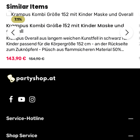
Produktgalerie überspringen
Similar Items
7.1
%
Krampus Kombi Größe 152 mit Kinder Maske und
Overall
Krampus Overall aus langem weichen Kunstfell in schwarz für
Kinder passend für die Körpergröße 152 cm - an der Rückseite
zum Zuknöpfen! - Plüsch aus flammsicheren Material 50%
Polyacryl 50% Modacryl - inklusive Kinder Maske! Angaben zur
MASK
Verkaufspreis:
143,90 €
Regulärer Preis:
154,90 €
Größe:Länge Kragen-Beinende ca.128cm, Taillenumfang
ca.100cm, Schritt-Beinende ca.59cm, Ärmel-Länge Achsel-
Hand ca.42cm Hinweis zur Maske: Bitte beachten sie, dass es
bei Masken durch die geringe Durchblickmöglichkeit immer
Sichteinschränkungen möglich sind! 'UNSER TIP: Die
Augenöffung etwas größer ausschneiden und die dann
sichtbaren Hautstellen schwarz schminken!
Service-Hotline
Shop Service