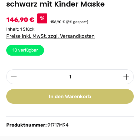
schwarz mit Kinder Maske
Verkaufspreis:
%
146,90 €
156,90 €
(6% gespart)
Inhalt:
1 Stück
Preise inkl. MwSt. zzgl. Versandkosten
10
verfügbar
Produkt Anzahl: Gib den gewünschten Wert ein ode
In den Warenkorb
Produktnummer:
91717M94