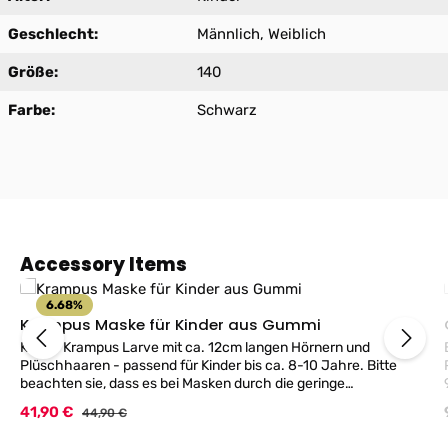
Geschlecht:
Männlich, Weiblich
Größe:
140
Farbe:
Schwarz
Produktgalerie überspringen
Accessory Items
6.68
%
Krampus Maske für Kinder aus Gummi
Kinder Krampus Larve mit ca. 12cm langen Hörnern und
Plüschhaaren - passend für Kinder bis ca. 8-10 Jahre. Bitte
beachten sie, dass es bei Masken durch die geringe
Durchblickmöglichkeit immer Sichteinschränkungen! TIP die
Verkaufspreis:
41,90 €
Regulärer Preis:
44,90 €
Augenöffung etwas größer ausschneiden und die dann
sichtbare Haut schwarz schminken!