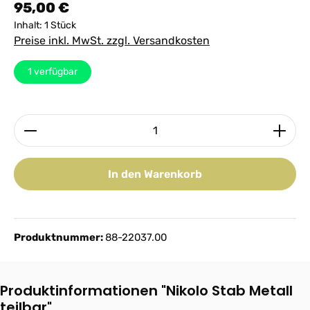
Regulärer Preis:
95,00 €
Inhalt:
1 Stück
Preise inkl. MwSt. zzgl. Versandkosten
1
verfügbar
Produkt Anzahl: Gib den gewünschten Wert ein ode
In den Warenkorb
Produktnummer:
88-22037.00
Produktinformationen "Nikolo Stab Metall
teilbar"