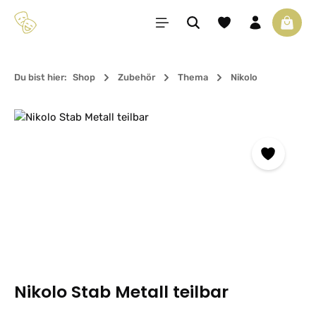
Zum Hauptinhalt springen
Du hast 0 Produkte 
Waren
Du bist hier:
Shop
Zubehör
Thema
Nikolo
Bildergalerie überspringen
Nikolo Stab Metall teilbar