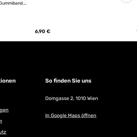
t Gummiband.
UNG kein
im Geschäft
6,90 €
Regulärer Preis:
tionen
So finden Sie uns
Domgasse 2,
1010 Wien
ngen
In Google Maps öffnen
m
utz