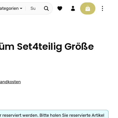
Du hast 0 Produkte auf dem Merkze
Warenkorb enthäl
Kategorien
tüm Set4teilig Größe
rsandkosten
r reserviert werden. Bitte holen Sie reservierte Artikel