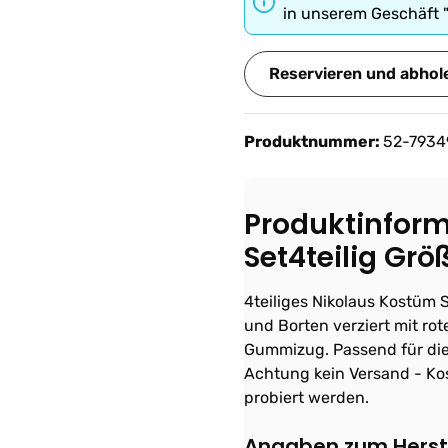
in unserem Geschäft 
Reservieren und abhol
Produktnummer:
52-7934
Produktinform
Set4teilig Grö
4teiliges Nikolaus Kostüm
und Borten verziert mit ro
Gummizug. Passend für die
Achtung kein Versand - Ko
probiert werden.
Angaben zum Herste