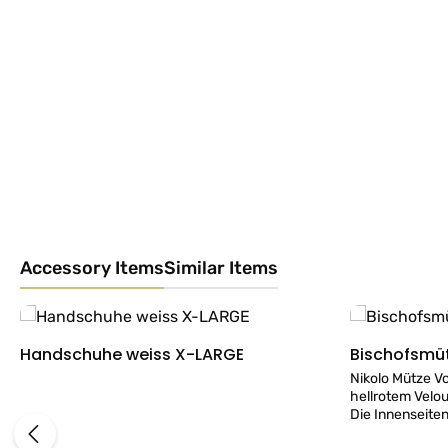
Accessory Items
Similar Items
Produktgalerie überspringen
Handschuhe weiss X-LARGE
Bischofsmüt
Details
Nikolo Mütze V
hellrotem Velo
Die Innenseiten
- passen zur K