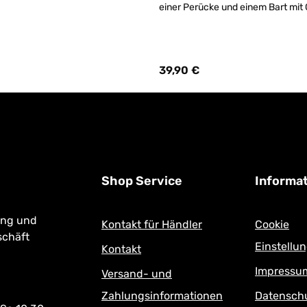
einer Perücke und einem Bart mi
Hergestellt in Deutschland! ACHT
Versand - Perücken sind bei uns 
erhältlich!
39,90 €
:
Regulärer Preis:
Shop Service
Informa
ung und
Kontakt für Händler
Cookie
schäft
Einstellu
Kontakt
Impressu
Versand- und
Zahlungsinformationen
Datensch