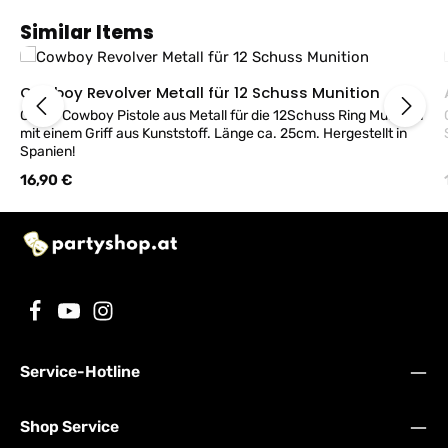
Produktgalerie überspringen
Similar Items
Cowboy Revolver Metall für 12 Schuss Munition
Große Cowboy Pistole aus Metall für die 12Schuss Ring Munition
mit einem Griff aus Kunststoff. Länge ca. 25cm. Hergestellt in
Spanien!
Regulärer Preis:
16,90 €
Service-Hotline
Shop Service