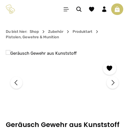
Zum Hauptinhalt springen
Du hast 0 Produkte 
Waren
Du bist hier:
Shop
Zubehör
Produktart
Pistolen, Gewehre & Munition
Bildergalerie überspringen
Geräusch Gewehr aus Kunststoff