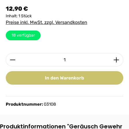
Regulärer Preis:
12,90 €
Inhalt:
1 Stück
Preise inkl. MwSt. zzgl. Versandkosten
18
verfügbar
Produkt Anzahl: Gib den gewünschten Wert ein ode
In den Warenkorb
Produktnummer:
03108
Produktinformationen "Geräusch Gewehr