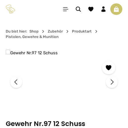
Zum Hauptinhalt springen
Du hast 0 Produkte 
Waren
Du bist hier:
Shop
Zubehör
Produktart
Pistolen, Gewehre & Munition
Bildergalerie überspringen
Gewehr Nr.97 12 Schuss