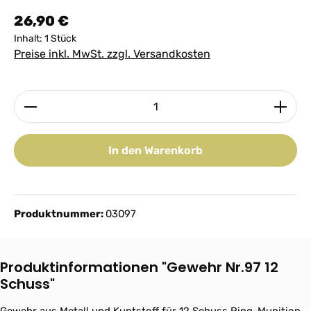
Regulärer Preis:
26,90 €
Inhalt:
1 Stück
Preise inkl. MwSt. zzgl. Versandkosten
Produkt Anzahl: Gib den gewünschten Wert ein ode
In den Warenkorb
Produktnummer:
03097
Produktinformationen "Gewehr Nr.97 12
Schuss"