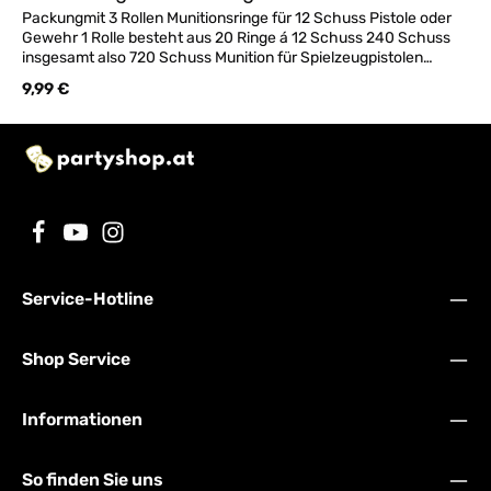
Packungmit 3 Rollen Munitionsringe für 12 Schuss Pistole oder
Gewehr 1 Rolle besteht aus 20 Ringe á 12 Schuss 240 Schuss
insgesamt also 720 Schuss Munition für Spielzeugpistolen
Geräuschreduziert maximal 125 DB - Hergestellt in
Regulärer Preis:
9,99 €
Deutschland!
Service-Hotline
Shop Service
Informationen
So finden Sie uns