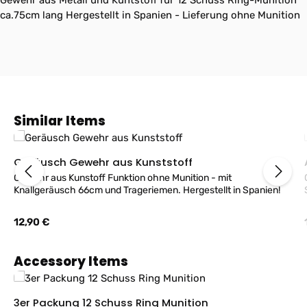
Gewehr aus Metall und Kuntstoff für 12 Schuss Ring-Munition
ca.75cm lang Hergestellt in Spanien - Lieferung ohne Munition
Produktgalerie überspringen
Similar Items
Geräusch Gewehr aus Kunststoff
Gewehr aus Kunstoff Funktion ohne Munition - mit
Knallgeräusch 66cm und Trageriemen. Hergestellt in Spanien!
Regulärer Preis:
12,90 €
Produktgalerie überspringen
Accessory Items
3er Packung 12 Schuss Ring Munition