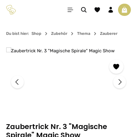
Zum Hauptinhalt springen
Du hast 0 Produkte 
Waren
Du bist hier:
Shop
Zubehör
Thema
Zauberer
Bildergalerie überspringen
Zaubertrick Nr. 3 "Magische
Spirale" Magic Show