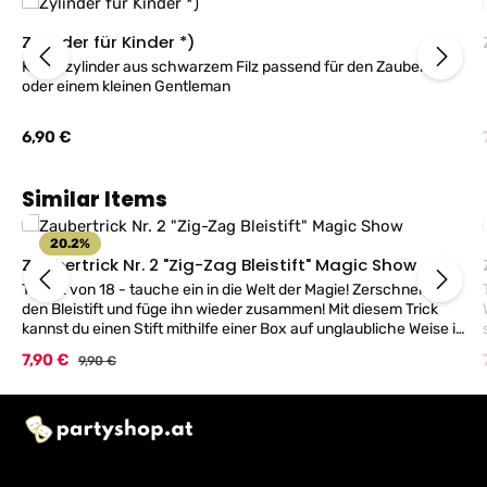
Zylinder für Kinder *)
Kinderzylinder aus schwarzem Filz passend für den Zauberer
oder einem kleinen Gentleman
Regulärer Preis:
6,90 €
Produktgalerie überspringen
Similar Items
20.2
%
Zaubertrick Nr. 2 "Zig-Zag Bleistift" Magic Show
Trick 2 von 18 - tauche ein in die Welt der Magie! Zerschneide
den Bleistift und füge ihn wieder zusammen! Mit diesem Trick
kannst du einen Stift mithilfe einer Box auf unglaubliche Weise in
drei Teile zerschneiden und ihn anschließend wieder
Verkaufspreis:
7,90 €
Regulärer Preis:
9,90 €
zusammenfügen! Die leicht verständliche, bebilderte Anleitung
sowie das Video-Tutorial mitTikTok-Zauberer MARV zeigen dir,
worauf es bei dieser verblüffenden Illusion ankommt. Zusätzlich
erhältst du 5 Tickets, mit denen du zu deiner eigenen MAGIC
SHOW einladen kannst. Geeignet für Nachwuchszauberer ab 6
Jahren.