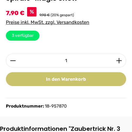
Verkaufspreis:
%
7,90 €
9,90 €
(20% gespart)
Preise inkl. MwSt. zzgl. Versandkosten
3
verfügbar
Produkt Anzahl: Gib den gewünschten Wert ein ode
In den Warenkorb
Produktnummer:
18-957870
Produktinformationen "Zaubertrick Nr. 3