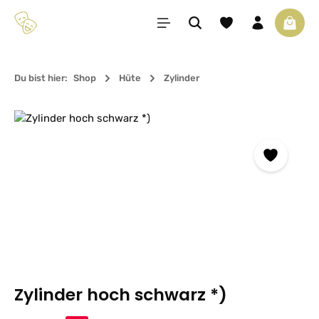
Zum Hauptinhalt springen
Du hast 0 Produkte 
Waren
Du bist hier:
Shop
Hüte
Zylinder
Bildergalerie überspringen
Zylinder hoch schwarz *)