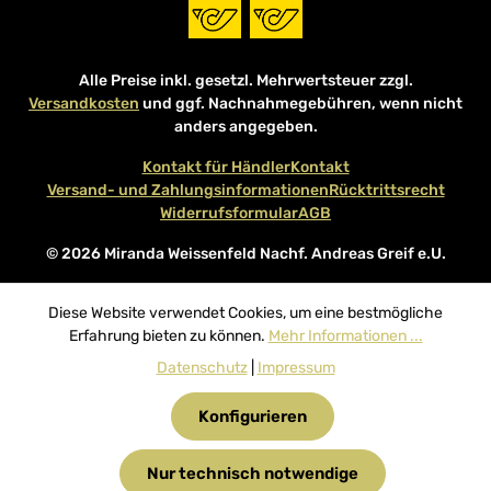
Alle Preise inkl. gesetzl. Mehrwertsteuer zzgl.
Versandkosten
und ggf. Nachnahmegebühren, wenn nicht
anders angegeben.
Kontakt für Händler
Kontakt
Versand- und Zahlungsinformationen
Rücktrittsrecht
Widerrufsformular
AGB
© 2026 Miranda Weissenfeld Nachf. Andreas Greif e.U.
Diese Website verwendet Cookies, um eine bestmögliche
Erfahrung bieten zu können.
Mehr Informationen ...
Datenschutz
|
Impressum
Konfigurieren
Nur technisch notwendige