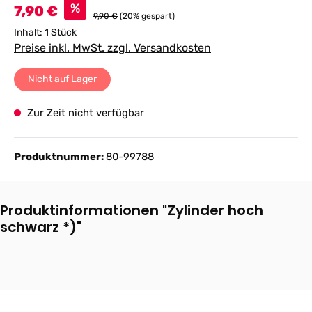
Verkaufspreis:
%
7,90 €
9,90 €
(20% gespart)
Inhalt:
1 Stück
Preise inkl. MwSt. zzgl. Versandkosten
Nicht auf Lager
Zur Zeit nicht verfügbar
Produktnummer:
80-99788
Produktinformationen "Zylinder hoch
schwarz *)"