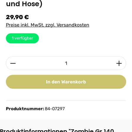
und Hose)
Regulärer Preis:
29,90 €
Preise inkl. MwSt. zzgl. Versandkosten
1
verfügbar
Produkt Anzahl: Gib den gewünschten Wert ein ode
In den Warenkorb
Produktnummer:
84-07297
Produktinformationen "Zombie Gr.140