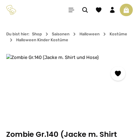
Zum Hauptinhalt springen
Du hast 0 Produkte 
Waren
Du bist hier:
Shop
Saisonen
Halloween
Kostüme
Halloween Kinder Kostüme
Bildergalerie überspringen
Zombie Gr.140 (Jacke m. Shirt