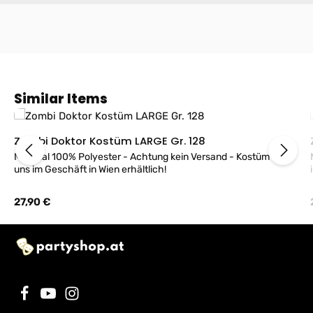
Produktgalerie überspringen
Similar Items
Zombi Doktor Kostüm LARGE Gr. 128
Material 100% Polyester - Achtung kein Versand - Kostüm bei
uns im Geschäft in Wien erhältlich!
Regulärer Preis:
27,90 €