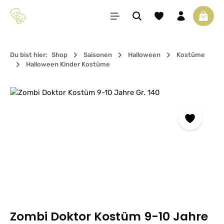
Zum Hauptinhalt springen
Du hast 0 Produkte 
Waren
Du bist hier:
Shop
Saisonen
Halloween
Kostüme
Halloween Kinder Kostüme
Bildergalerie überspringen
Zombi Doktor Kostüm 9-10 Jahre