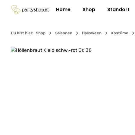
m Hauptinhalt springen
Zur Suche springen
Zur Hauptnavigation springen
Home
Shop
Standort
Du bist hier:
Shop
Saisonen
Halloween
Kostüme
Bildergalerie überspringen