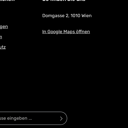
Domgasse 2,
1010 Wien
ngen
In Google Maps öffnen
m
utz