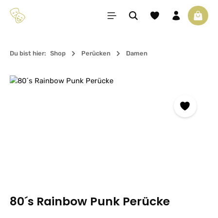
Zum Hauptinhalt springen
Du hast 0 Produkte 
Waren
Du bist hier:
Shop
Perücken
Damen
Bildergalerie überspringen
80´s Rainbow Punk Perücke