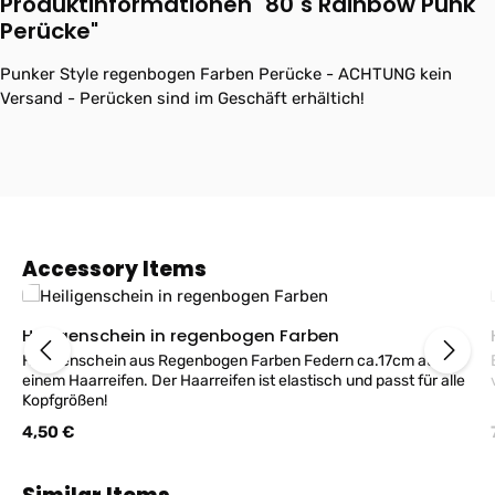
Produktinformationen "80´s Rainbow Punk
Perücke"
Punker Style regenbogen Farben Perücke - ACHTUNG kein
Versand - Perücken sind im Geschäft erhältich!
Produktgalerie überspringen
Accessory Items
Heiligenschein in regenbogen Farben
Heiligenschein aus Regenbogen Farben Federn ca.17cm auf
einem Haarreifen. Der Haarreifen ist elastisch und passt für alle
Kopfgrößen!
Regulärer Preis:
4,50 €
Produktgalerie überspringen