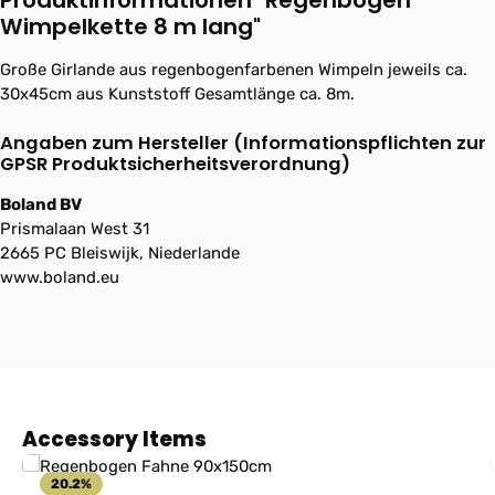
Produktinformationen "Regenbogen
Wimpelkette 8 m lang"
Große Girlande aus regenbogenfarbenen Wimpeln jeweils ca.
30x45cm aus Kunststoff Gesamtlänge ca. 8m.
Angaben zum Hersteller (Informationspflichten zur
GPSR Produktsicherheitsverordnung)
Boland BV
Prismalaan West 31
2665 PC Bleiswijk, Niederlande
www.boland.eu
Produktgalerie überspringen
Accessory Items
20.2
%