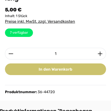
Regulärer Preis:
5,00 €
Inhalt:
1 Stück
Preise inkl. MwSt. zzgl. Versandkosten
7
verfügbar
Produkt Anzahl: Gib den gewünschten Wert ein ode
In den Warenkorb
Produktnummer:
36-44720