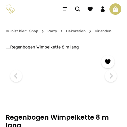
Zum Hauptinhalt springen
Du hast 0 Produkte 
Waren
Du bist hier:
Shop
Party
Dekoration
Girlanden
Bildergalerie überspringen
Regenbogen Wimpelkette 8 m
lang