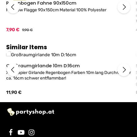
Regenbogen Fahne 90x150cm
Rainbow Flagge 90x150cm Material 100% Polyester
Verkaufspreis:
7,90 €
Regulärer Preis:
9,90 €
Produktgalerie überspringen
Similar Items
Großraumgirlande 10m D:16cm
XXL Papier Girlande Regenbogen Farben 10m lang Durchmesser
ca. 16cm schwer entflammbar!
Regulärer Preis:
11,90 €