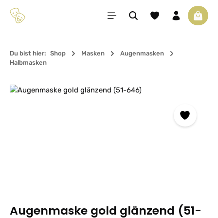
Zum Hauptinhalt springen
Du hast 0 Produkte 
Waren
Du bist hier:
Shop
Masken
Augenmasken
Halbmasken
Bildergalerie überspringen
Augenmaske gold glänzend (51-