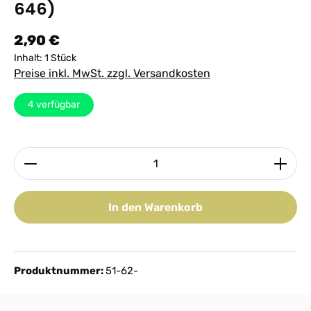
646)
Regulärer Preis:
2,90 €
Inhalt:
1 Stück
Preise inkl. MwSt. zzgl. Versandkosten
4
verfügbar
Produkt Anzahl: Gib den gewünschten Wert ein ode
In den Warenkorb
Produktnummer:
51-62-