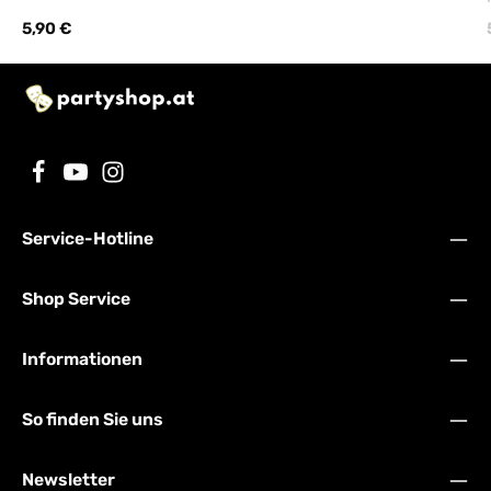
Regulärer Preis:
5,90 €
Service-Hotline
Shop Service
Informationen
So finden Sie uns
Newsletter