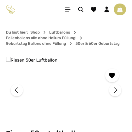
Zum Hauptinhalt springen
Du hast 0 Produkte 
Waren
Du bist hier:
Shop
Luftballons
Folienballons alle ohne Helium Füllung!
Geburtstag Ballons ohne Füllung
50er & 60er Geburtstag
Bildergalerie überspringen