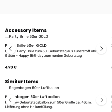
Produktgalerie überspringen
Accessory Items
Party Brille 50er GOLD
Golden Party Brille zum 50. Geburtstag aus Kunststoff ohne
Gläser - Happy Birthday zum runden Geburtstag
Regulärer Preis:
4,90 €
Produktgalerie überspringen
Similar Items
Regenbogen 50er Luftballon
Rainbow Geburtstagsballon zum 50er Größe ca. 43cm.
Lieferung ohne Heliumfüllung.