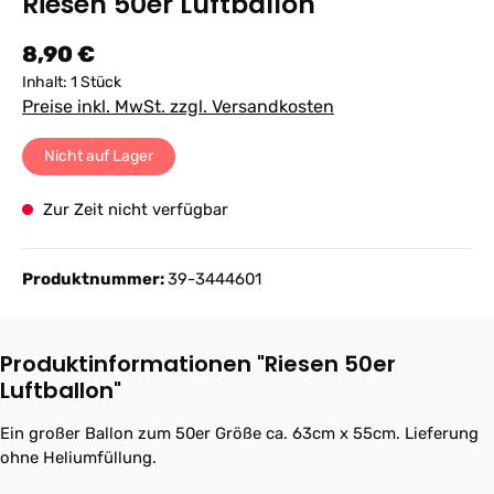
Riesen 50er Luftballon
Regulärer Preis:
8,90 €
Inhalt:
1 Stück
Preise inkl. MwSt. zzgl. Versandkosten
Nicht auf Lager
Zur Zeit nicht verfügbar
Produktnummer:
39-3444601
Produktinformationen "Riesen 50er
Luftballon"
Ein großer Ballon zum 50er Größe ca. 63cm x 55cm. Lieferung
ohne Heliumfüllung.