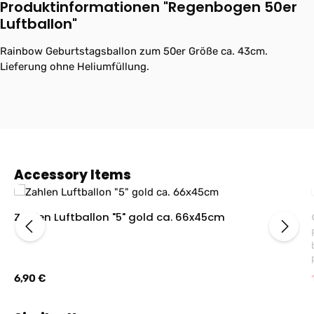
Produktinformationen "Regenbogen 50er
Luftballon"
Rainbow Geburtstagsballon zum 50er Größe ca. 43cm.
Lieferung ohne Heliumfüllung.
Produktgalerie überspringen
Accessory Items
Zahlen Luftballon "5" gold ca. 66x45cm
Regulärer Preis:
6,90 €