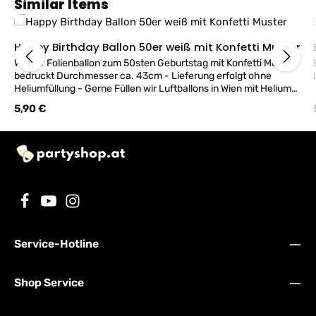
Produktgalerie überspringen
Similar Items
Happy Birthday Ballon 50er weiß mit Konfetti Muster
Weißer Folienballon zum 50sten Geburtstag mit Konfetti Motiv
bedruckt Durchmesser ca. 43cm - Lieferung erfolgt ohne
Heliumfüllung - Gerne Füllen wir Luftballons in Wien mit Helium
bei uns im Geschäft!
Regulärer Preis:
5,90 €
Service-Hotline
Shop Service