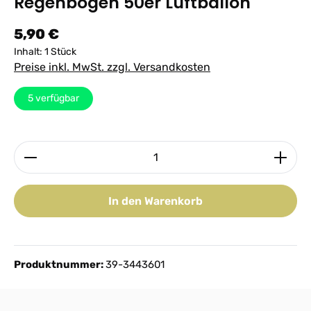
Regenbogen 50er Luftballon
Regulärer Preis:
5,90 €
Inhalt:
1 Stück
Preise inkl. MwSt. zzgl. Versandkosten
5
verfügbar
Produkt Anzahl: Gib den gewünschten Wert ein ode
In den Warenkorb
Produktnummer:
39-3443601