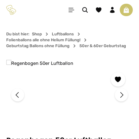
Zum Hauptinhalt springen
Du hast 0 Produkte 
Waren
Du bist hier:
Shop
Luftballons
Folienballons alle ohne Helium Füllung!
Geburtstag Ballons ohne Füllung
50er & 60er Geburtstag
Bildergalerie überspringen