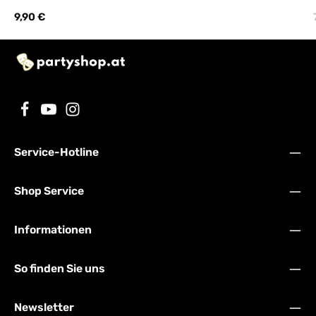
Regulärer Preis:
9,90 €
Service-Hotline
Shop Service
Informationen
So finden Sie uns
Newsletter