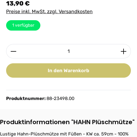
Regulärer Preis:
13,90 €
Preise inkl. MwSt. zzgl. Versandkosten
1
verfügbar
Produkt Anzahl: Gib den gewünschten Wert ein ode
In den Warenkorb
Produktnummer:
88-23498.00
Produktinformationen "HAHN Plüschmütze"
Lustige Hahn-Plüschmütze mit Füßen - KW ca. 59cm - 100%