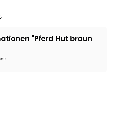
5
ationen "Pferd Hut braun
hne