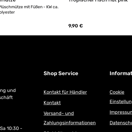
Details
Details
lüschmütze mit Füßen - KW ca.
olyester
9,90 €
:
Regulärer Preis:
Shop Service
Informa
ung und
Kontakt für Händler
Cookie
schäft
Einstellu
Kontakt
Impressu
Versand- und
Zahlungsinformationen
Datensch
 Sa 10:30 -