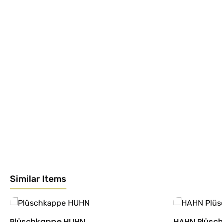
Similar Items
Produktgalerie überspringen
Plüschkappe HUHN
HAHN Plüsc