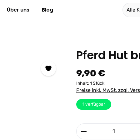
Über uns
Blog
Alle 
Pferd Hut 
Regulärer Preis:
9,90 €
Inhalt:
1 Stück
Preise inkl. MwSt. zzgl. Ve
1
verfügbar
Produkt Anzahl: G