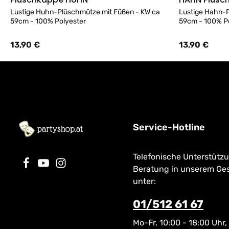
Details
Lustige Huhn-Plüschmütze mit Füßen - KW ca
Lustige Hahn-P
59cm - 100% Polyester
59cm - 100% P
13,90 €
13,90 €
Regulärer Preis:
Regulärer Preis
Service-Hotline
Telefonische Unterstütz
Beratung in unserem Ge
unter:
01/512 61 67
Mo-Fr, 10:00 - 18:00 Uhr,